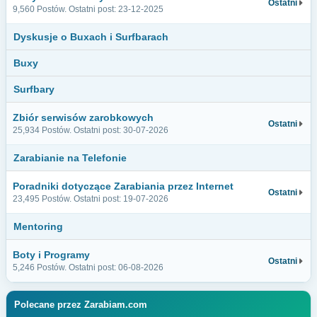
Ostatni
9,560 Postów. Ostatni post: 23-12-2025
Dyskusje o Buxach i Surfbarach
Buxy
Surfbary
Zbiór serwisów zarobkowych
Ostatni
25,934 Postów. Ostatni post: 30-07-2026
Zarabianie na Telefonie
Poradniki dotyczące Zarabiania przez Internet
Ostatni
23,495 Postów. Ostatni post: 19-07-2026
Mentoring
Boty i Programy
Ostatni
5,246 Postów. Ostatni post: 06-08-2026
Polecane przez Zarabiam.com