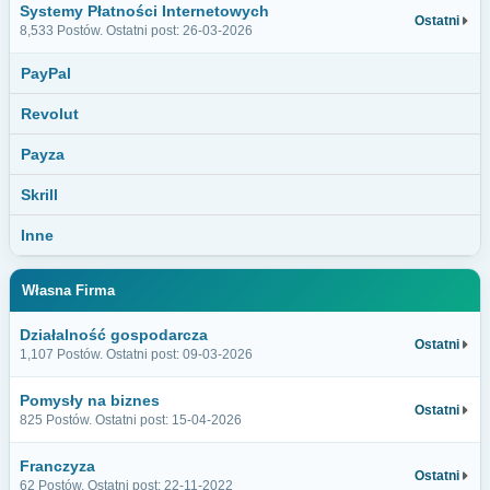
Systemy Płatności Internetowych
Ostatni
8,533 Postów. Ostatni post: 26-03-2026
PayPal
Revolut
Payza
Skrill
Inne
Własna Firma
Działalność gospodarcza
Ostatni
1,107 Postów. Ostatni post: 09-03-2026
Pomysły na biznes
Ostatni
825 Postów. Ostatni post: 15-04-2026
Franczyza
Ostatni
62 Postów. Ostatni post: 22-11-2022