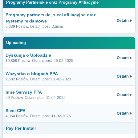
Programy Partnerskie oraz Programy Afiliacyjne
Programy partnerskie, sieci afiliacyjne oraz
systemy reklamowe
Ostatni
6,039 Postów. Ostatni post: Dzisiaj
Uploading
Dyskusja o Uploadzie
Ostatni
10,859 Postów. Ostatni post: 26-02-2025
Wszystko o blogach PPA
Ostatni
2,682 Postów. Ostatni post: 01-02-2023
Inne Serwisy PPA
Ostatni
59 Postów. Ostatni post: 11-04-2025
Sieci CPA
Ostatni
4,064 Postów. Ostatni post: 11-02-2026
Pay Per Install