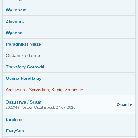
Wykonam
Zlecenia
Wycena
Poradniki i Nisze
Oddam za darmo
Transfery Gotówki
Ocena Handlarzy
Archiwum - Sprzedam, Kupię, Zamienię
Oszustwa / Scam
Ostatni
202,348 Postów. Ostatni post: 27-07-2026
Lockerz
EasySub