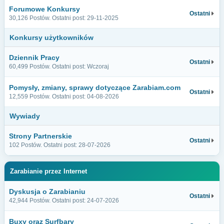
Forumowe Konkursy
Ostatni
30,126 Postów. Ostatni post: 29-11-2025
Konkursy użytkowników
Dziennik Pracy
Ostatni
60,499 Postów. Ostatni post: Wczoraj
Pomysły, zmiany, sprawy dotyczące Zarabiam.com
Ostatni
12,559 Postów. Ostatni post: 04-08-2026
Wywiady
Strony Partnerskie
Ostatni
102 Postów. Ostatni post: 28-07-2026
Zarabianie przez Internet
Dyskusja o Zarabianiu
Ostatni
42,944 Postów. Ostatni post: 24-07-2026
Buxy oraz Surfbary