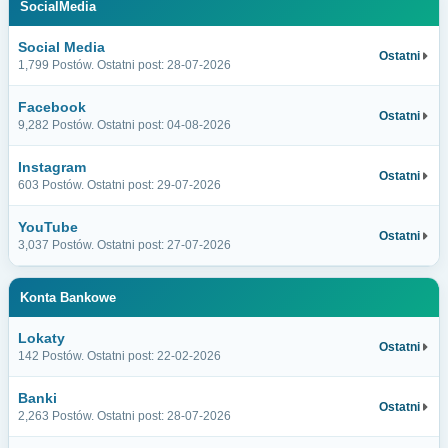
SocialMedia
Social Media
Ostatni
1,799 Postów. Ostatni post: 28-07-2026
Facebook
Ostatni
9,282 Postów. Ostatni post: 04-08-2026
Instagram
Ostatni
603 Postów. Ostatni post: 29-07-2026
YouTube
Ostatni
3,037 Postów. Ostatni post: 27-07-2026
Konta Bankowe
Lokaty
Ostatni
142 Postów. Ostatni post: 22-02-2026
Banki
Ostatni
2,263 Postów. Ostatni post: 28-07-2026