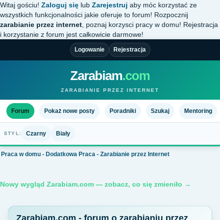
Witaj gościu!
Zaloguj się
lub
Zarejestruj
aby móc korzystać ze
wszystkich funkcjonalności jakie oferuje to forum! Rozpocznij
zarabianie przez internet
, poznaj korzysci pracy w domu! Rejestracja
i korzystanie z forum jest całkowicie darmowe!
Logowanie
Rejestracja
Zarabiam
.com
ZARABIANIE PRZEZ INTERNET
Forum
Pokaż nowe posty
Poradniki
Szukaj
Mentoring
Czarny
Biały
STYL:
Praca w domu - Dodatkowa Praca - Zarabianie przez Internet
Nowy wygląd Zarabiam.com — zobacz, co się zmieniło →
Zarabiam.com - forum o zarabianiu przez