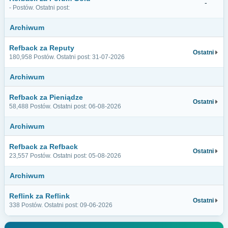
-
- Postów. Ostatni post:
Archiwum
Refback za Reputy
Ostatni
180,958 Postów. Ostatni post: 31-07-2026
Archiwum
Refback za Pieniądze
Ostatni
58,488 Postów. Ostatni post: 06-08-2026
Archiwum
Refback za Refback
Ostatni
23,557 Postów. Ostatni post: 05-08-2026
Archiwum
Reflink za Reflink
Ostatni
338 Postów. Ostatni post: 09-06-2026