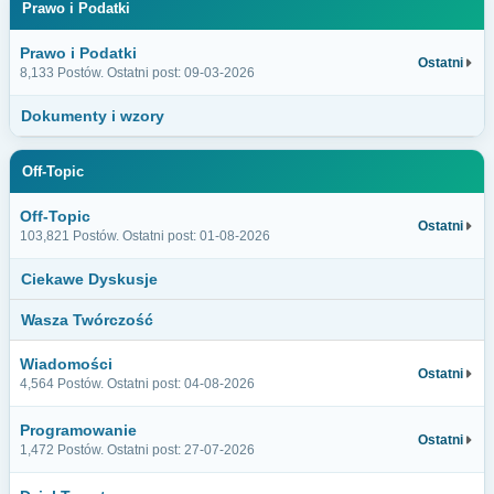
Prawo i Podatki
Prawo i Podatki
Ostatni
8,133 Postów. Ostatni post: 09-03-2026
Dokumenty i wzory
Off-Topic
Off-Topic
Ostatni
103,821 Postów. Ostatni post: 01-08-2026
Ciekawe Dyskusje
Wasza Twórczość
Wiadomości
Ostatni
4,564 Postów. Ostatni post: 04-08-2026
Programowanie
Ostatni
1,472 Postów. Ostatni post: 27-07-2026