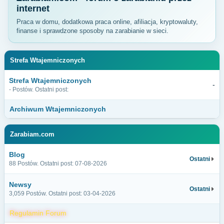
internet
Praca w domu, dodatkowa praca online, afiliacja, kryptowaluty,
finanse i sprawdzone sposoby na zarabianie w sieci.
Strefa Wtajemniczonych
Strefa Wtajemniczonych
-
- Postów. Ostatni post:
Archiwum Wtajemniczonych
Zarabiam.com
Blog
Ostatni
88 Postów. Ostatni post: 07-08-2026
Newsy
Ostatni
3,059 Postów. Ostatni post: 03-04-2026
Regulamin Forum