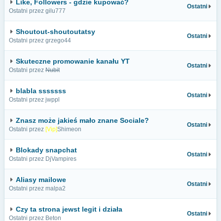
Like, Followers - gdzie kupować?
Ostatni
Ostatni przez gilu777
Shoutout-shoutoutatsy
Ostatni
Ostatni przez grzego44
Skuteczne promowanie kanału YT
Ostatni
Ostatni przez
Nubit
blabla sssssss
Ostatni
Ostatni przez jwppl
Znasz może jakieś mało znane Sociale?
Ostatni
Ostatni przez
[Vip]
Shimeon
Blokady snapchat
Ostatni
Ostatni przez DjVampires
Aliasy mailowe
Ostatni
Ostatni przez malpa2
Czy ta strona jewst legit i działa
Ostatni
Ostatni przez Beton