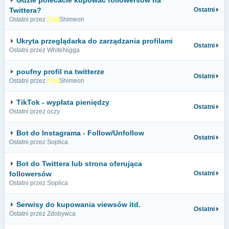
Gdzie polecacie kupować followersów na
Twittera?
Ostatni
Ostatni przez
[Vip]
Shimeon
Ukryta przeglądarka do zarządzania profilami
Ostatni
Ostatni przez WhiteNigga
poufny profil na twitterze
Ostatni
Ostatni przez
[Vip]
Shimeon
TikTok - wypłata pieniędzy
Ostatni
Ostatni przez oczy
Bot do Instagrama - Follow/Unfollow
Ostatni
Ostatni przez Soplica
Bot do Twittera lub strona oferująca
followersów
Ostatni
Ostatni przez Soplica
Serwisy do kupowania viewsów itd.
Ostatni
Ostatni przez Zdobywca