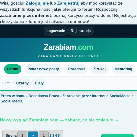
Witaj gościu!
Zaloguj się
lub
Zarejestruj
aby móc korzystać ze
wszystkich funkcjonalności jakie oferuje to forum! Rozpocznij
zarabianie przez internet
, poznaj korzysci pracy w domu! Rejestracja
i korzystanie z forum jest całkowicie darmowe!
Logowanie
Rejestracja
Zarabiam
.com
ZARABIANIE PRZEZ INTERNET
Forum
Pokaż nowe posty
Poradniki
Szukaj
Mentoring
Czarny
Biały
STYL:
Praca w domu - Dodatkowa Praca - Zarabianie przez Internet
>
SocialMedia
>
Social Media
Nowy wygląd Zarabiam.com — zobacz, co się zmieniło →
Strona
1
»
1
2
3
4
5