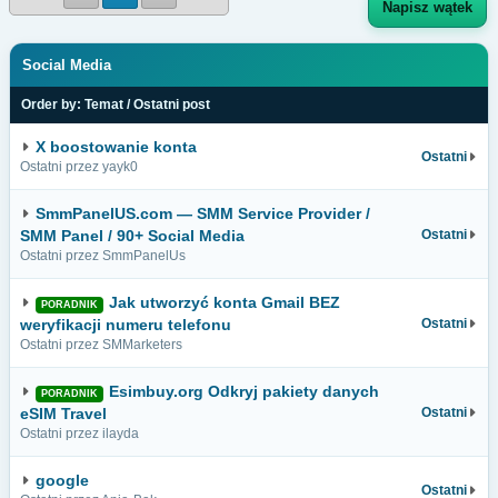
Napisz wątek
Social Media
Order by:
Temat
/
Ostatni post
X boostowanie konta
Ostatni
Ostatni przez yayk0
SmmPanelUS.com — SMM Service Provider /
SMM Panel / 90+ Social Media
Ostatni
Ostatni przez SmmPanelUs
Jak utworzyć konta Gmail BEZ
PORADNIK
weryfikacji numeru telefonu
Ostatni
Ostatni przez SMMarketers
Esimbuy.org Odkryj pakiety danych
PORADNIK
eSIM Travel
Ostatni
Ostatni przez ilayda
google
Ostatni