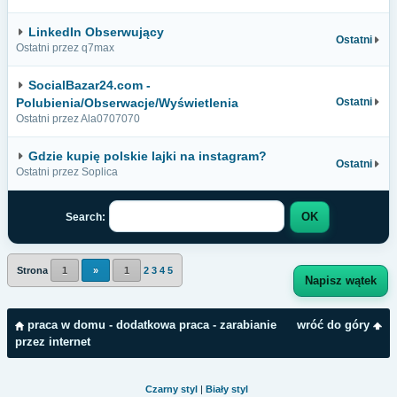
LinkedIn Obserwujący
Ostatni
Ostatni przez q7max
SocialBazar24.com -
Polubienia/Obserwacje/Wyświetlenia
Ostatni
Ostatni przez Ala0707070
Gdzie kupię polskie lajki na instagram?
Ostatni
Ostatni przez Soplica
Search:
Strona
1
»
1
2
3
4
5
Napisz wątek
praca w domu - dodatkowa praca - zarabianie
wróć do góry
przez internet
Czarny styl
|
Biały styl