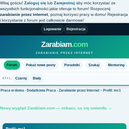
Witaj gościu!
Zaloguj się
lub
Zarejestruj
aby móc korzystać ze
wszystkich funkcjonalności jakie oferuje to forum! Rozpocznij
zarabianie przez internet
, poznaj korzysci pracy w domu! Rejestracja
i korzystanie z forum jest całkowicie darmowe!
Logowanie
Rejestracja
Zarabiam
.com
ZARABIANIE PRZEZ INTERNET
Forum
Pokaż nowe posty
Poradniki
Szukaj
Mentoring
Czarny
Biały
STYL:
Praca w domu - Dodatkowa Praca - Zarabianie przez Internet
>
Profil: mc1
Nowy wygląd Zarabiam.com — zobacz, co się zmieniło →
Profil: mc1