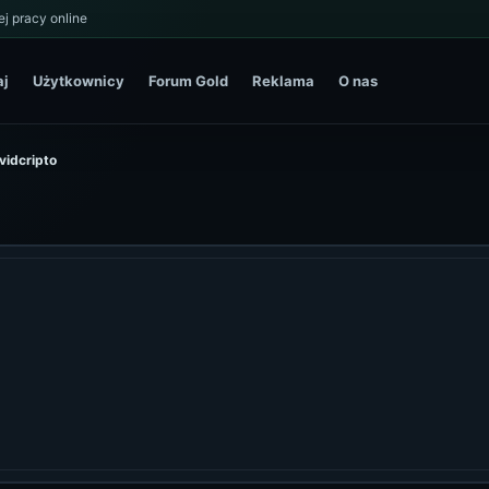
j pracy online
aj
Użytkownicy
Forum Gold
Reklama
O nas
avidcripto