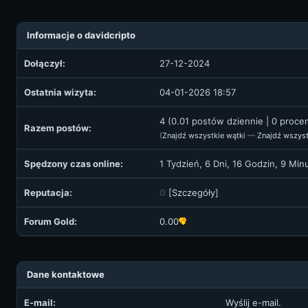
Informacje o davidcripto
Dołączył:
27-12-2024
Ostatnia wizyta:
04-01-2026 18:57
4 (0.01 postów dziennie | 0 proce
Razem postów:
(
Znajdź wszystkie wątki
—
Znajdź wszyst
Spędzony czas online:
1 Tydzień, 6 Dni, 16 Godzin, 9 Min
Reputacja:
0
[
Szczegóły
]
Forum Gold:
0.00
Dane kontaktowe
E-mail:
Wyślij e-mail.