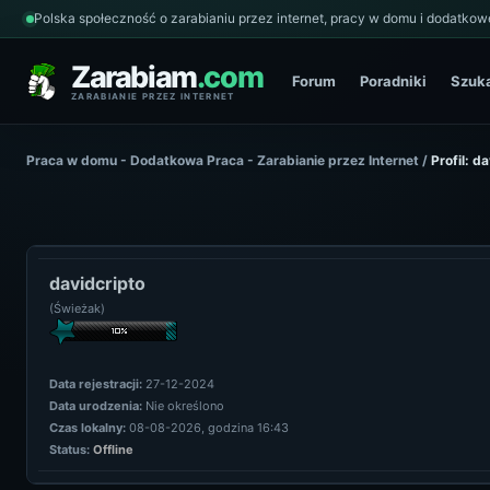
Polska społeczność o zarabianiu przez internet, pracy w domu i dodatkowe
Zarabiam
.com
Forum
Poradniki
Szuk
ZARABIANIE PRZEZ INTERNET
Praca w domu - Dodatkowa Praca - Zarabianie przez Internet
/
Profil: d
davidcripto
(Świeżak)
Data rejestracji:
27-12-2024
Data urodzenia:
Nie określono
Czas lokalny:
08-08-2026, godzina 16:43
Status:
Offline