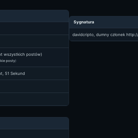
Sygnatura
davidcripto, dumny członek
http:
nt wszystkich postów)
kie posty
)
ut, 51 Sekund