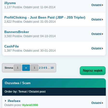
illysms
Ostatni
1,137 Postów. Ostatni post: 11-04-2014
ProfitClicking - Just Been Paid (JBP - JSS Tripler)
Ostatni
2,822 Postów. Ostatni post: 31-05-2014
BannersBroker
Ostatni
3,560 Postów. Ostatni post: 04-10-2014
CashFile
Ostatni
1,387 Postów. Ostatni post: 30-01-2014
Strona
1
»
1
2
3
4
5
...
10
Napisz wątek
Oszustwa / Scam
Order by:
Temat
/
Ostatni post
ifeelsex
Ostatni
Ostatni przez
Hybrid1990