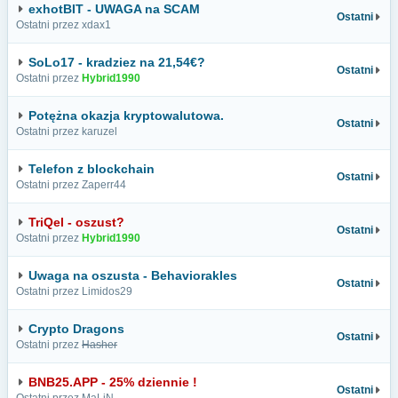
exhotBIT - UWAGA na SCAM
Ostatni
Ostatni przez xdax1
SoLo17 - kradziez na 21,54€?
Ostatni
Ostatni przez
Hybrid1990
Potężna okazja kryptowalutowa.
Ostatni
Ostatni przez karuzel
Telefon z blockchain
Ostatni
Ostatni przez Zaperr44
TriQel - oszust?
Ostatni
Ostatni przez
Hybrid1990
Uwaga na oszusta - Behaviorakles
Ostatni
Ostatni przez Limidos29
Crypto Dragons
Ostatni
Ostatni przez
Hasher
BNB25.APP - 25% dziennie !
Ostatni