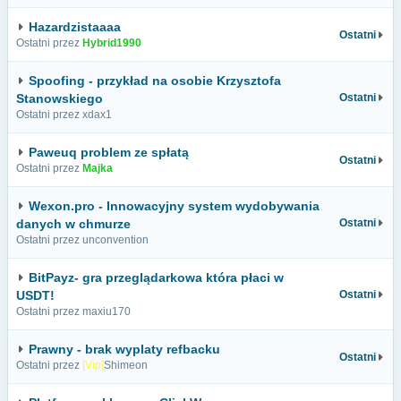
Hazardzistaaaa
Ostatni
Ostatni przez
Hybrid1990
Spoofing - przykład na osobie Krzysztofa
Stanowskiego
Ostatni
Ostatni przez xdax1
Paweuq problem ze spłatą
Ostatni
Ostatni przez
Majka
Wexon.pro - Innowacyjny system wydobywania
danych w chmurze
Ostatni
Ostatni przez unconvention
BitPayz- gra przeglądarkowa która płaci w
USDT!
Ostatni
Ostatni przez maxiu170
Prawny - brak wyplaty refbacku
Ostatni
Ostatni przez
[Vip]
Shimeon