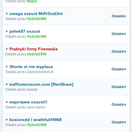
Ostatni przez
Majka
uwaga oszust MrPr3sid3nt
Ostatni
Ostatni przez
Hybrid1990
jartek87 oszust
Ostatni
Ostatni przez
Hybrid1990
Praktyki firmy Firemedia
Ostatni
Ostatni przez
Hybrid1990
Shorte st nie wyplaca
Ostatni
Ostatni przez ZdzichowDwoch
trafficmonsoon.com [RevShare]
Ostatni
Ostatni przez twardy
majorqww oszust!!
Ostatni
Ostatni przez aron-baron
kosiorxdd / wrathful#4968
Ostatni
Ostatni przez
Hybrid1990