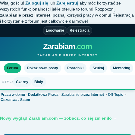
Witaj gościu!
Zaloguj się
lub
Zarejestruj
aby móc korzystać ze
wszystkich funkcjonalności jakie oferuje to forum! Rozpocznij
zarabianie przez internet
, poznaj korzysci pracy w domu! Rejestracja
i korzystanie z forum jest całkowicie darmowe!
Logowanie
Rejestracja
Zarabiam
.com
ZARABIANIE PRZEZ INTERNET
Forum
Pokaż nowe posty
Poradniki
Szukaj
Mentoring
Czarny
Biały
STYL:
Praca w domu - Dodatkowa Praca - Zarabianie przez Internet
>
Off-Topic
>
Oszustwa / Scam
Nowy wygląd Zarabiam.com — zobacz, co się zmieniło →