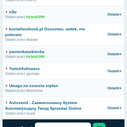
Ostatni przez MaLiN
nSo
Ostatni
Ostatni przez
Hybrid1990
kontafacebook.pl Oszustwo, wałek, nie
polecam
Ostatni
Ostatni przez itmaster
panienkazokienka
Ostatni
Ostatni przez
Hybrid1990
Twitchfollowers
Ostatni
Ostatni przez ggusiaja
Uwaga na oszusta xrpfan
Ostatni
Ostatni przez Morricorne
Autosend - Zaawansowany System
Automatyzujący Twoją Sprzedaż Online
Ostatni
Ostatni przez muad