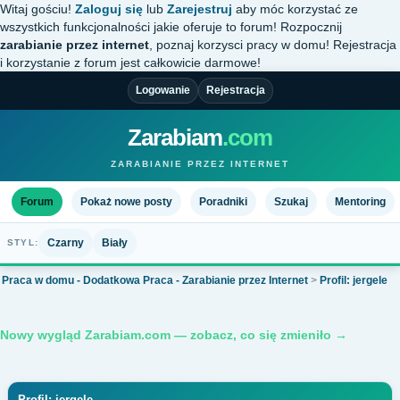
Witaj gościu!
Zaloguj się
lub
Zarejestruj
aby móc korzystać ze
wszystkich funkcjonalności jakie oferuje to forum! Rozpocznij
zarabianie przez internet
, poznaj korzysci pracy w domu! Rejestracja
i korzystanie z forum jest całkowicie darmowe!
Logowanie
Rejestracja
Zarabiam
.com
ZARABIANIE PRZEZ INTERNET
Forum
Pokaż nowe posty
Poradniki
Szukaj
Mentoring
Czarny
Biały
STYL:
Praca w domu - Dodatkowa Praca - Zarabianie przez Internet
>
Profil: jergele
Nowy wygląd Zarabiam.com — zobacz, co się zmieniło →
Profil: jergele