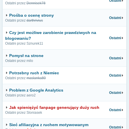
Ostatni
Ostatni przez
Dennisek78
Prośba o ocenę strony
Ostatni
Ostatni przez
darthrivius
Czy jest możliwe zarobienie prawdziwych na
blogowaniu?
Ostatni
Ostatni przez Sznurek11
Pomysł na strone
Ostatni
Ostatni przez milo
Potrzebny ruch z Niemiec
Ostatni
Ostatni przez
maslanka80
Problem z Google Analytics
Ostatni
Ostatni przez aero2
Jak spieniężyć fanpage generujący duży ruch
Ostatni
Ostatni przez Sloniasek
Sieć afiliacyjna z ruchem motywowanym
Ostatni