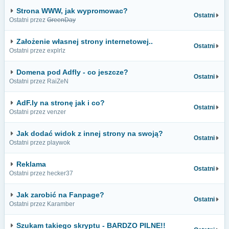
Strona WWW, jak wypromowac?
Ostatni
Ostatni przez
GreenDay
Założenie własnej strony internetowej..
Ostatni
Ostatni przez explrlz
Domena pod Adfly - co jeszcze?
Ostatni
Ostatni przez RaiZeN
AdF.ly na stronę jak i co?
Ostatni
Ostatni przez venzer
Jak dodać widok z innej strony na swoją?
Ostatni
Ostatni przez playwok
Reklama
Ostatni
Ostatni przez hecker37
Jak zarobić na Fanpage?
Ostatni
Ostatni przez Karamber
Szukam takiego skryptu - BARDZO PILNE!!