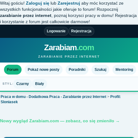
Witaj gościu!
Zaloguj się
lub
Zarejestruj
aby móc korzystać ze
wszystkich funkcjonalności jakie oferuje to forum! Rozpocznij
zarabianie przez internet
, poznaj korzysci pracy w domu! Rejestracja
i korzystanie z forum jest całkowicie darmowe!
Logowanie
Rejestracja
Zarabiam
.com
ZARABIANIE PRZEZ INTERNET
Forum
Pokaż nowe posty
Poradniki
Szukaj
Mentoring
Czarny
Biały
STYL:
Praca w domu - Dodatkowa Praca - Zarabianie przez Internet
>
Profil:
Sloniasek
Nowy wygląd Zarabiam.com — zobacz, co się zmieniło →