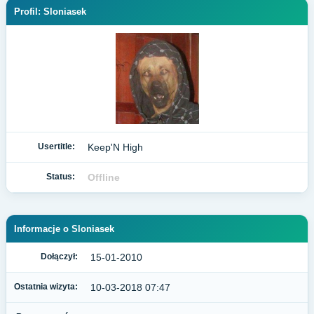
Profil: Sloniasek
Usertitle:
Keep'N High
Status:
Offline
Informacje o Sloniasek
Dołączył:
15-01-2010
Ostatnia wizyta:
10-03-2018 07:47