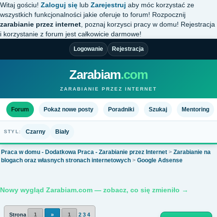
Witaj gościu!
Zaloguj się
lub
Zarejestruj
aby móc korzystać ze
wszystkich funkcjonalności jakie oferuje to forum! Rozpocznij
zarabianie przez internet
, poznaj korzysci pracy w domu! Rejestracja
i korzystanie z forum jest całkowicie darmowe!
Logowanie
Rejestracja
Zarabiam
.com
ZARABIANIE PRZEZ INTERNET
Forum
Pokaż nowe posty
Poradniki
Szukaj
Mentoring
Czarny
Biały
STYL:
Praca w domu - Dodatkowa Praca - Zarabianie przez Internet
>
Zarabianie na
blogach oraz własnych stronach internetowych
>
Google Adsense
Nowy wygląd Zarabiam.com — zobacz, co się zmieniło →
Strona
1
»
1
2
3
4