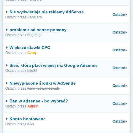
Nie wyświetlają się reklamy AdSense
Ostatni
Ostatni przez PanCaro
problem z ad sense pomocy
Ostatni
Ostatni przez
bugibugi
Większe stawki CPC
Ostatni
Ostatni przez
Czaq
Sieć, która płaci więcej niż Google Adsense
Ostatni
Ostatni przez bilo22
Niewypłacone środki w AdSende
Ostatni
Ostatni przez
Kamil Lewandowski
Ban w adsense - bo wybrać?
Ostatni
Ostatni przez
Admin
Konto hostowane
Ostatni
Ostatni przez
nSo