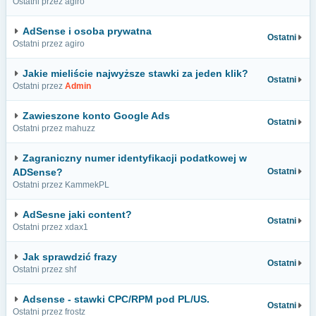
Ostatni przez agiro
AdSense i osoba prywatna
Ostatni
Ostatni przez agiro
Jakie mieliście najwyższe stawki za jeden klik?
Ostatni
Ostatni przez
Admin
Zawieszone konto Google Ads
Ostatni
Ostatni przez mahuzz
Zagraniczny numer identyfikacji podatkowej w
ADSense?
Ostatni
Ostatni przez KammekPL
AdSesne jaki content?
Ostatni
Ostatni przez xdax1
Jak sprawdzić frazy
Ostatni
Ostatni przez shf
Adsense - stawki CPC/RPM pod PL/US.
Ostatni
Ostatni przez frostz