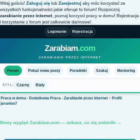
Witaj gościu!
Zaloguj się
lub
Zarejestruj
aby móc korzystać ze
wszystkich funkcjonalności jakie oferuje to forum! Rozpocznij
zarabianie przez internet
, poznaj korzysci pracy w domu! Rejestracja
i korzystanie z forum jest całkowicie darmowe!
Logowanie
Rejestracja
Zarabiam
.com
ZARABIANIE PRZEZ INTERNET
Forum
Pokaż nowe posty
Poradniki
Szukaj
Mentoring
Czarny
Biały
STYL:
Praca w domu - Dodatkowa Praca - Zarabianie przez Internet
>
Profil:
jarunioo7
Nowy wygląd Zarabiam.com — zobacz, co się zmieniło →