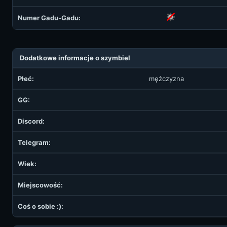
Numer Gadu-Gadu:
Dodatkowe informacje o szymbiel
Płeć:
mężczyzna
GG:
Discord:
Telegram:
Wiek:
Miejscowość:
Coś o sobie :):