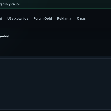
j pracy online
aj
Użytkownicy
Forum Gold
Reklama
O nas
zymbiel