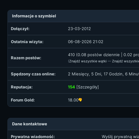
Informacje o szymbiel
Dołączył:
23-03-2012
Ostatnia wizyta:
06-08-2026 21:02
410 (0.08 postów dziennie | 0.02 p
Razem postów:
(
Znajdź wszystkie wątki
—
Znajdź wszystki
Spędzony czas online:
2 Miesięcy, 5 Dni, 17 Godzin, 6 Min
Reputacja:
154
[
Szczegóły
]
Forum Gold:
18.00
Dane kontaktowe
Prywatna wiadomość:
Wyślij prywatną w