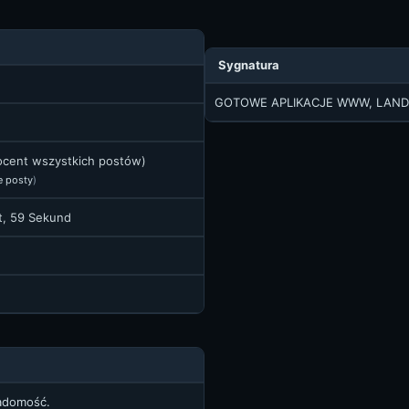
Sygnatura
GOTOWE APLIKACJE WWW, LANDI
rocent wszystkich postów)
e posty
)
ut, 59 Sekund
iadomość.