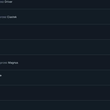
zez
Driver
przez
Ciastek
przez
Magnus
to