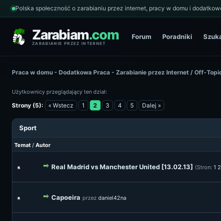
Polska społeczność o zarabianiu przez internet, pracy w domu i dodatkowe
Zarabiam
.com
Forum
Poradniki
Szuk
ZARABIANIE PRZEZ INTERNET
Praca w domu - Dodatkowa Praca - Zarabianie przez Internet
/
Off-Topi
Użytkownicy przeglądający ten dział:
Strony (5):
« Wstecz
1
2
3
4
5
Dalej »
Sport
Temat
/
Autor
Real Madrid vs Manchester United [13.02.13]
(Stron:
1
2
Capoeira
przez
daniel42na