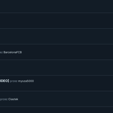
zez
BarcelonaFCB
WIDEO]
przez
mysza5000
przez
Ciastek