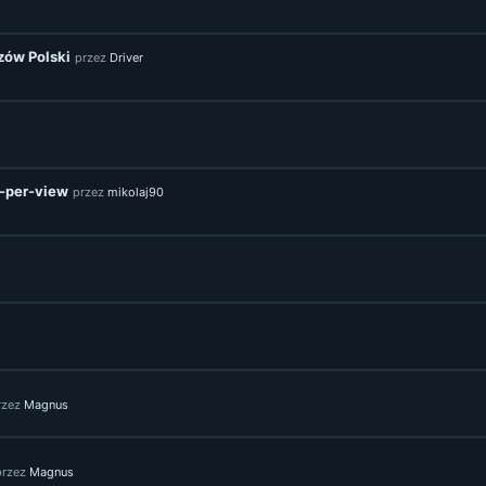
zów Polski
przez
Driver
y-per-view
przez
mikolaj90
rzez
Magnus
przez
Magnus