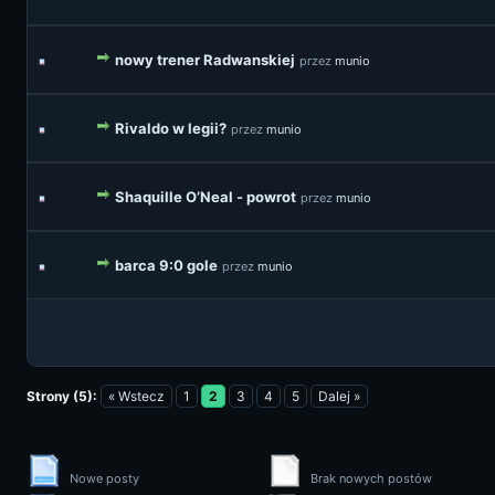
nowy trener Radwanskiej
przez
munio
Rivaldo w legii?
przez
munio
Shaquille O’Neal - powrot
przez
munio
barca 9:0 gole
przez
munio
Strony (5):
« Wstecz
1
2
3
4
5
Dalej »
Nowe posty
Brak nowych postów