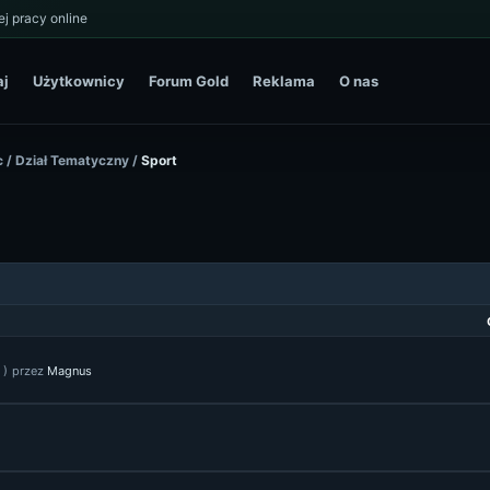
j pracy online
aj
Użytkownicy
Forum Gold
Reklama
O nas
c
/
Dział Tematyczny
/
Sport
)
przez
Magnus