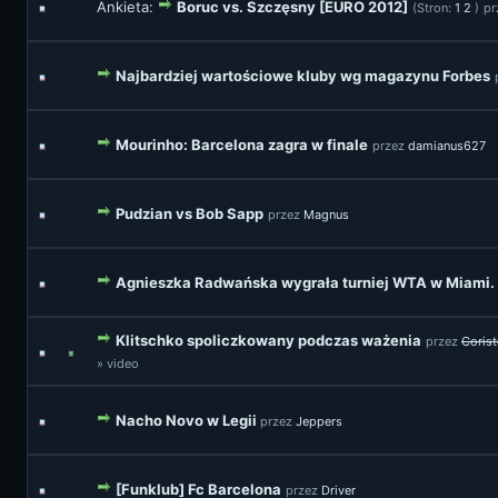
Ankieta:
Boruc vs. Szczęsny [EURO 2012]
(Stron:
1
2
)
pr
Najbardziej wartościowe kluby wg magazynu Forbes
Mourinho: Barcelona zagra w finale
przez
damianus627
Pudzian vs Bob Sapp
przez
Magnus
Agnieszka Radwańska wygrała turniej WTA w Miami.
Klitschko spoliczkowany podczas ważenia
przez
Coris
» video
Nacho Novo w Legii
przez
Jeppers
[Funklub] Fc Barcelona
przez
Driver