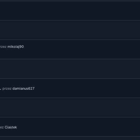
rzez
mikolaj90
.
przez
damianus627
zez
Ciastek