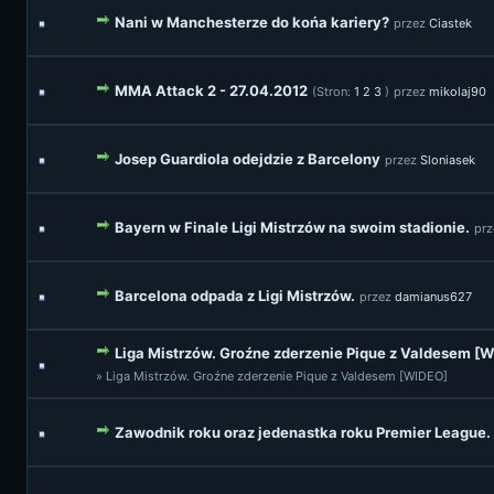
Nani w Manchesterze do końa kariery?
przez
Ciastek
MMA Attack 2 - 27.04.2012
(Stron:
1
2
3
)
przez
mikolaj90
Josep Guardiola odejdzie z Barcelony
przez
Sloniasek
Bayern w Finale Ligi Mistrzów na swoim stadionie.
pr
Barcelona odpada z Ligi Mistrzów.
przez
damianus627
Liga Mistrzów. Groźne zderzenie Pique z Valdesem [
» Liga Mistrzów. Groźne zderzenie Pique z Valdesem [WIDEO]
Zawodnik roku oraz jedenastka roku Premier League.