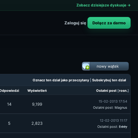
Zobacz dzisiejsze dyskusje →
Dołącz za darmo
Zaloguj się
Oznacz ten dział jako przeczytany
|
Subskrybuj ten dział
Odpowiedzi
Wyświetleń
Ostatni post
[
rosn.
]
15-02-2013 17:54
14
9,199
Ostatni post
:
Magnus
12-02-2013 11:17
5
2,823
Ostatni post
:
Eddy