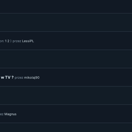
ron:
1
2
)
przez
LessiPL
a w TV ?
przez
mikolaj90
zez
Magnus