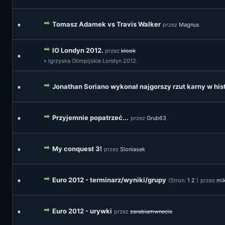
Tomasz Adamek vs Travis Walker
przez
Magnus
IO Londyn 2012.
przez
klook
» Igrzyska Olimpijskie Londyn 2012.
Jonathan Soriano wykonał najgorszy rzut karny w histo
Przyjemnie popatrzeć...
przez
Grub63
My conquest 3!
przez
Sloniasek
Euro 2012 - terminarz/wyniki/grupy
(Stron:
1
2
)
przez
mi
Euro 2012 - urywki
przez
zarabiamwnecie