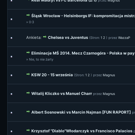
Real Madryt vs FC Barcelona (2:1)
przez
Magnus
Śląsk Wrocław - Helsinborgs IF: kompromitacja mistr
» 0:3
Ankieta:
Chelsea vs Juventus
(Stron:
1
2
)
przez
WazzaP
Eliminacje MŚ 2014. Mecz Czarnogóra - Polska w pa
» Nie, to nie żarty
KSW 20 - 15 września
(Stron:
1
2
)
przez
Magnus
Witalij Kliczko vs Manuel Charr
przez
Magnus
Albert Sosnowski vs Marcin Najman [FUN RAPORT]
p
Krzysztof "Diablo"Włodarczyk vs Francisco Palacios