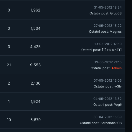
31-05-2012 18:34
0
1,962
Ostatni post
:
Grub63
27-05-2012 15:22
0
1,534
Ostatni post
:
Magnus
19-05-2012 17:50
3
4,425
Ostatni post
:
[T] r u a n [T]
13-05-2012 21:15
21
9,553
Ostatni post
:
Admin
07-05-2012 13:06
2
2,136
Ostatni post
:
w3ly
04-05-2012 13:52
1
1,924
Ostatni post
:
Yogii
30-04-2012 15:39
10
5,679
Ostatni post
:
BarcelonaFCB