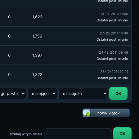
Ostatni post
:
munio
03-01-2012 11:40
0
1,623
Ostatni post
:
munio
27-12-2011 14:09
0
1,759
Ostatni post
:
munio
24-12-2011 09:49
0
1,397
Ostatni post
:
munio
23-12-2011 10:21
0
1,323
Ostatni post
:
munio
Szukaj w tym dziale: