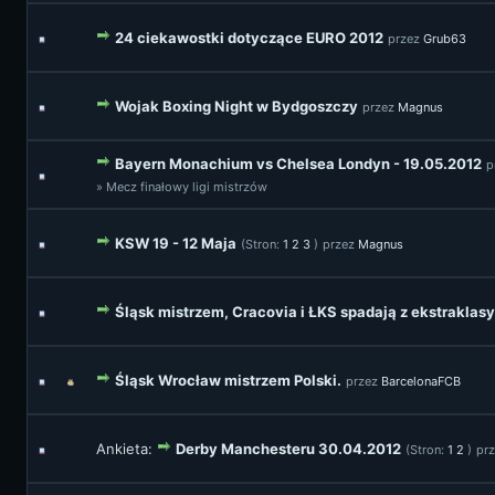
24 ciekawostki dotyczące EURO 2012
przez
Grub63
Wojak Boxing Night w Bydgoszczy
przez
Magnus
Bayern Monachium vs Chelsea Londyn - 19.05.2012
p
» Mecz finałowy ligi mistrzów
KSW 19 - 12 Maja
(Stron:
1
2
3
)
przez
Magnus
Śląsk mistrzem, Cracovia i ŁKS spadają z ekstraklasy
Śląsk Wrocław mistrzem Polski.
przez
BarcelonaFCB
Ankieta:
Derby Manchesteru 30.04.2012
(Stron:
1
2
)
pr