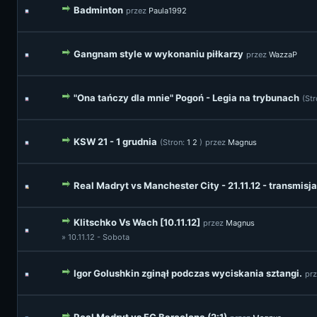
Badminton
przez
Paula1992
Gangnam style w wykonaniu piłkarzy
przez
WazzaP
"Ona tańczy dla mnie" Pogoń - Legia na trybunach
(St
KSW 21 - 1 grudnia
(Stron:
1
2
)
przez
Magnus
Real Madryt vs Manchester City - 21.11.12 - transmisj
Klitschko Vs Wach [10.11.12]
przez
Magnus
» 10.11.12 - Sobota
Igor Golushkin zginął podczas wyciskania sztangi.
pr