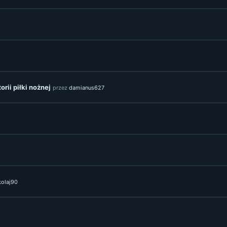
rii piłki nożnej
przez
damianus627
kolaj90