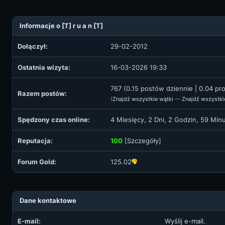
Informacje o [T] r u a n [T]
Dołączył:
29-02-2012
Ostatnia wizyta:
16-03-2026 19:33
767 (0.15 postów dziennie | 0.04 p
Razem postów:
(
Znajdź wszystkie wątki
—
Znajdź wszystki
Spędzony czas online:
4 Miesięcy, 2 Dni, 2 Godzin, 59 Min
Reputacja:
100
[
Szczegóły
]
Forum Gold:
125.02
Dane kontaktowe
E-mail:
Wyślij e-mail.