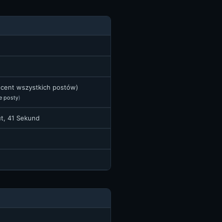
rocent wszystkich postów)
e posty
)
ut, 41 Sekund