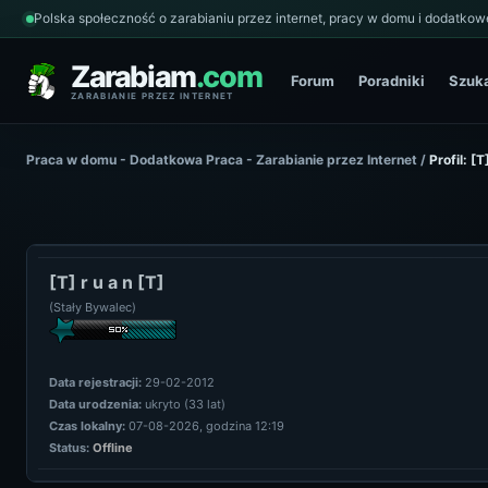
Polska społeczność o zarabianiu przez internet, pracy w domu i dodatkowe
Zarabiam
.com
Forum
Poradniki
Szuk
ZARABIANIE PRZEZ INTERNET
Praca w domu - Dodatkowa Praca - Zarabianie przez Internet
/
Profil: [T
[T] r u a n [T]
(Stały Bywalec)
Data rejestracji:
29-02-2012
Data urodzenia:
ukryto (33 lat)
Czas lokalny:
07-08-2026, godzina 12:19
Status:
Offline