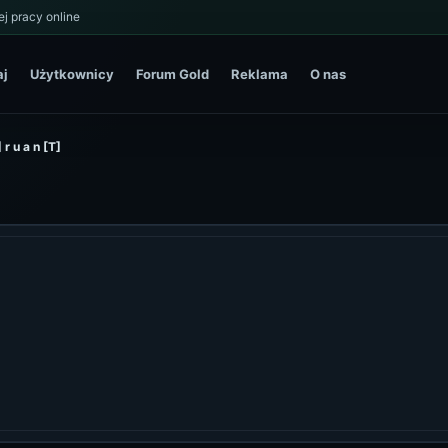
j pracy online
aj
Użytkownicy
Forum Gold
Reklama
O nas
] r u a n [T]