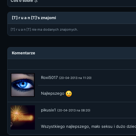
Coś o sobie :):
[T] r u a n [T]'s znajomi
[T] r u a n [T] nie ma dodanych znajomych.
Komentarze
Roxi5017
(20-04-2013 na 11:20)
Najlepszego
pikusix1
(20-04-2013 na 08:20)
Wszystkiego najlepszego, mało seksu i dużo dziec