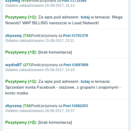
szyweg
(
476
)Punkt przyznany za
Post #1715385
Ostatnio zaktualizowano 25-09-2017, 16:14
Pozytywny (+1):
Za wpis pod adresem:
tutaj
w temacie: Mega
Nowość! WAP BILLING nareszcie w Lead.Network!
zbyszeq
(
734
)Punkt przyznany za
Post #1701378
Ostatnio zaktualizowano 15-08-2017, 23:11
Pozytywny (+2):
[brak komentarza]
wydra87
(
277
)Punkt przyznany za
Post #1697809
Ostatnio zaktualizowano 05-08-2017, 14:19
Pozytywny (+1):
Za wpis pod adresem:
tutaj
w temacie:
Sprzedam konta Facebook - stażowe, z grupami i znajomymi -
konto matka
zbyszeq
(
734
)Punkt przyznany za
Post #1682203
Ostatnio zaktualizowano 26-06-2017, 20:37
Pozytywny (+2):
[brak komentarza]