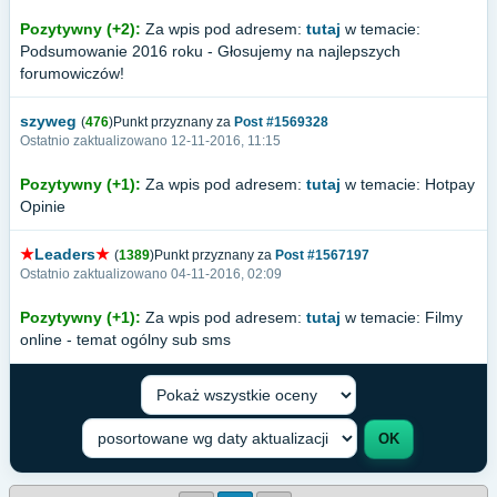
Pozytywny (+2):
Za wpis pod adresem:
tutaj
w temacie:
Podsumowanie 2016 roku - Głosujemy na najlepszych
forumowiczów!
szyweg
(
476
)Punkt przyznany za
Post #1569328
Ostatnio zaktualizowano 12-11-2016, 11:15
Pozytywny (+1):
Za wpis pod adresem:
tutaj
w temacie: Hotpay
Opinie
★
Leaders
★
(
1389
)Punkt przyznany za
Post #1567197
Ostatnio zaktualizowano 04-11-2016, 02:09
Pozytywny (+1):
Za wpis pod adresem:
tutaj
w temacie: Filmy
online - temat ogólny sub sms