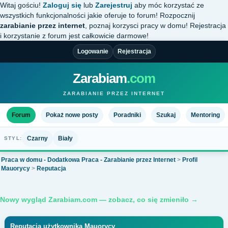
Witaj gościu!
Zaloguj się
lub
Zarejestruj
aby móc korzystać ze
wszystkich funkcjonalności jakie oferuje to forum! Rozpocznij
zarabianie przez internet
, poznaj korzysci pracy w domu! Rejestracja
i korzystanie z forum jest całkowicie darmowe!
Logowanie
Rejestracja
Zarabiam
.com
ZARABIANIE PRZEZ INTERNET
Forum
Pokaż nowe posty
Poradniki
Szukaj
Mentoring
Czarny
Biały
STYL:
Praca w domu - Dodatkowa Praca - Zarabianie przez Internet
>
Profil
Mauorycy
>
Reputacja
Nowy wygląd Zarabiam.com — zobacz, co się zmieniło →
Reputacja użytkownika Mauorycy