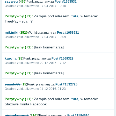
szyweg
(
476
)Punkt przyznany za
Post #1653531
Ostatnio zaktualizowano 17-04-2017, 10:10
Pozytywny (+1):
Za wpis pod adresem:
tutaj
w temacie:
TreePay - scam?
mikiniki
(
2520
)Punkt przyznany za
Post #1653531
Ostatnio zaktualizowano 17-04-2017, 10:09
Pozytywny (+1):
[brak komentarza]
karolla
(
25
)Punkt przyznany za
Post #1569328
Ostatnio zaktualizowano 22-12-2016, 17:12
Pozytywny (+1):
[brak komentarza]
suzuki69
(
15
)Punkt przyznany za
Post #1532725
Ostatnio zaktualizowano 11-12-2016, 21:23
Pozytywny (+1):
Za wpis pod adresem:
tutaj
w temacie:
Stażowe Konta Facebook
piotrekprorok
(
2161
)Punkt przyznany za
Post #1584610