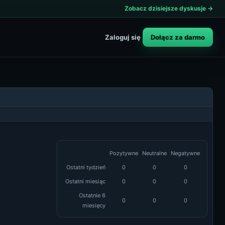
Zobacz dzisiejsze dyskusje →
Dołącz za darmo
Zaloguj się
Pozytywne
Neutralne
Negatywne
Ostatni tydzień
0
0
0
Ostatni miesiąc
0
0
0
Ostatnie 6
0
0
0
miesięcy