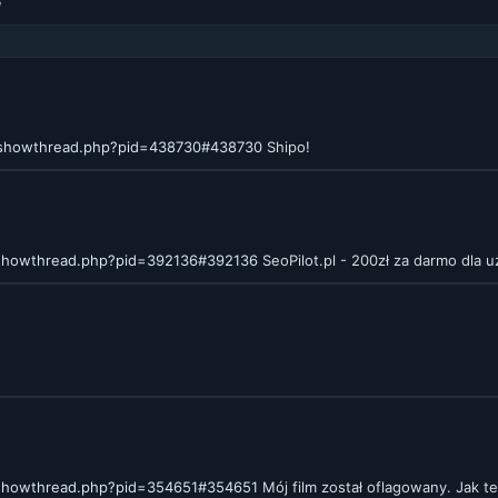
e
m/showthread.php?pid=438730#438730
Shipo!
/showthread.php?pid=392136#392136
SeoPilot.pl - 200zł za darmo dla
/showthread.php?pid=354651#354651
Mój film został oflagowany. Jak t