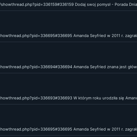
om/showthread.php?pid=336159#336159
Dodaj swoj pomysł - Porada Dnia
/showthread.php?pid=336695#336695
Amanda Seyfried w 2011 r. zagrała
/showthread.php?pid=336694#336694
Amanda Seyfried znana jest główni
/showthread.php?pid=336693#336693
W którym roku urodziła się Aman
/showthread.php?pid=336695#336695
Amanda Seyfried w 2011 r. zagrała