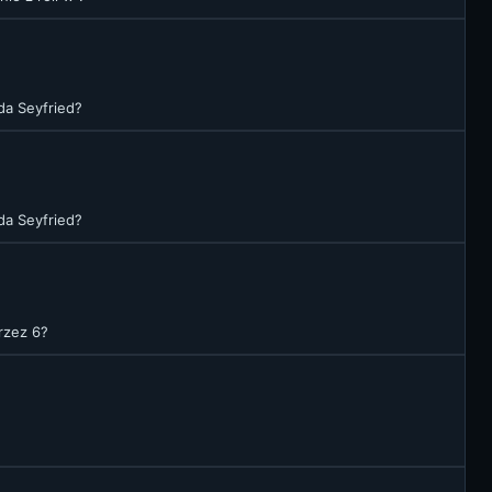
da Seyfried?
da Seyfried?
przez 6?