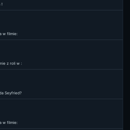
 !
 w filmie:
e z roli w :
da Seyfried?
 w filmie: