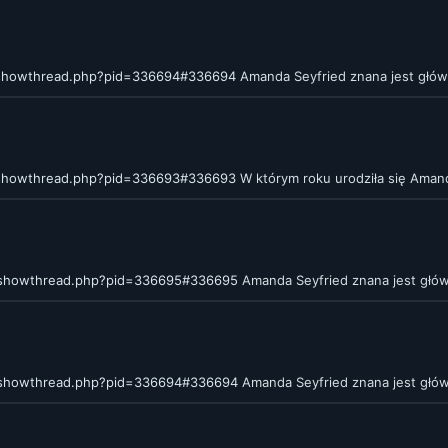
/showthread.php?pid=336694#336694
Amanda Seyfried znana jest główni
/showthread.php?pid=336693#336693
W którym roku urodziła się Aman
m/showthread.php?pid=336695#336695
Amanda Seyfried znana jest główn
m/showthread.php?pid=336694#336694
Amanda Seyfried znana jest główn