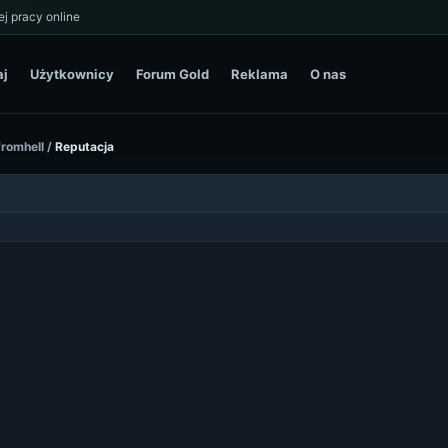
j pracy online
aj
Użytkownicy
Forum Gold
Reklama
O nas
tfromhell
/
Reputacja