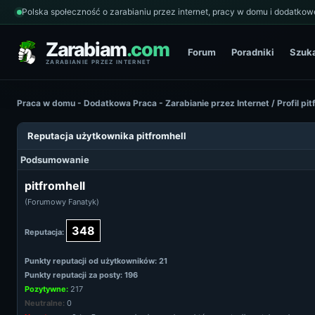
Polska społeczność o zarabianiu przez internet, pracy w domu i dodatkowe
Zarabiam
.com
Forum
Poradniki
Szuk
ZARABIANIE PRZEZ INTERNET
Praca w domu - Dodatkowa Praca - Zarabianie przez Internet
/
Profil pi
Reputacja użytkownika pitfromhell
Podsumowanie
pitfromhell
(Forumowy Fanatyk)
348
Reputacja:
Punkty reputacji od użytkowników: 21
Punkty reputacji za posty: 196
Pozytywne:
217
Neutralne:
0