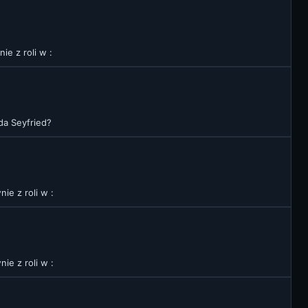
e z roli w :
da Seyfried?
ie z roli w :
ie z roli w :