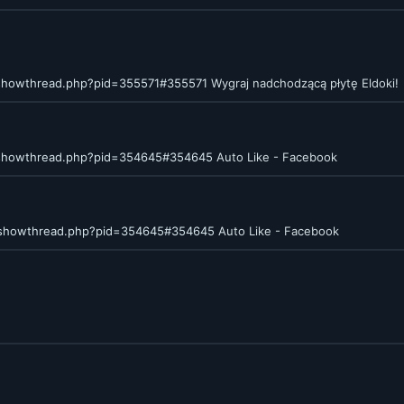
/showthread.php?pid=355571#355571
Wygraj nadchodzącą płytę Eldoki!
/showthread.php?pid=354645#354645
Auto Like - Facebook
m/showthread.php?pid=354645#354645
Auto Like - Facebook