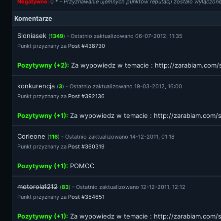
Negatywne:
0
* -
Przyznawanie ujemnych punktów reputacji zostało wyłączon
Komentarze
Sloniasek
(
1349
) - Ostatnio zaktualizowano 06-07-2012, 11:35
Punkt przyznany za
Post #438730
Pozytywny (+2):
Za wypowiedz w temacie :
http://zarabiam.co
konkurencja
(
3
) - Ostatnio zaktualizowano 19-03-2012, 16:00
Punkt przyznany za
Post #392136
Pozytywny (+1):
Za wypowiedz w temacie :
http://zarabiam.com
Corleone
(
116
) - Ostatnio zaktualizowano 14-12-2011, 01:18
Punkt przyznany za
Post #360319
Pozytywny (+1):
POMOC
motorola1212
(
83
) - Ostatnio zaktualizowano 12-12-2011, 12:12
Punkt przyznany za
Post #354651
Pozytywny (+1):
Za wypowiedz w temacie :
http://zarabiam.com