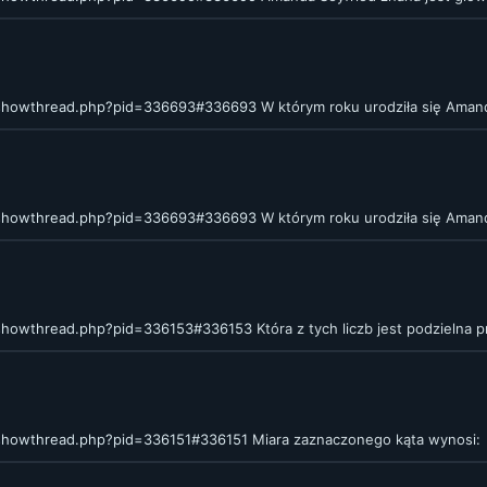
/showthread.php?pid=336693#336693
W którym roku urodziła się Aman
/showthread.php?pid=336693#336693
W którym roku urodziła się Aman
/showthread.php?pid=336153#336153
Która z tych liczb jest podzielna 
/showthread.php?pid=336151#336151
Miara zaznaczonego kąta wynosi: