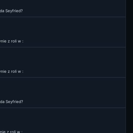
da Seyfried?
ie z roli w :
ie z roli w :
da Seyfried?
e z roli w :