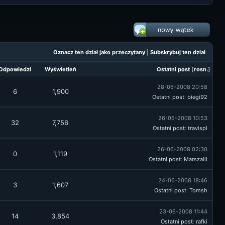
Oznacz ten dział jako przeczytany
|
Subskrybuj ten dział
Odpowiedzi
Wyświetleń
Ostatni post
[
rosn.
]
28-06-2008 20:58
6
1,900
Ostatni post
:
biegi92
26-06-2008 10:53
32
7,756
Ostatni post
:
travispl
26-06-2008 02:30
0
1,119
Ostatni post
:
Marszalll
24-06-2008 18:46
3
1,607
Ostatni post
:
Tomsh
23-06-2008 11:44
14
3,854
Ostatni post
:
rafki