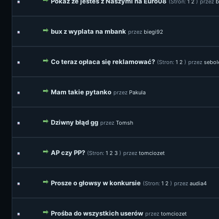
Pokaz ze jestes z Naszymi na Euro08
(Stron:
1
2
)
przez
b
bux z wyplata na mbank
przez
biegi92
Co teraz opłaca się reklamować?
(Stron:
1
2
)
przez
sebol
Mam takie pytanko
przez
Pakula
Dziwny błąd gg
przez
Tomsh
AP czy PP?
(Stron:
1
2
3
)
przez
tomciozet
Prosze o głowsy w konkursie
(Stron:
1
2
)
przez
audia4
Prośba do wszystkich userów
przez
tomciozet