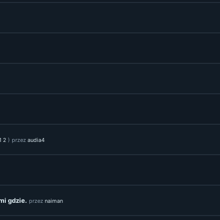
1
2
)
przez
audia4
mi gdzie.
przez
naiman