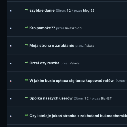
szybkie danie
(Stron:
1
2
)
przez
biegi92
Kto pomoże??
przez
lukaszblobi
Moja strona o zarabianiu
przez
Pakula
Orzeł czy reszka
przez
Pakula
W jakim buxie opłaca się teraz kupować refów.
(Stron:
Spółka naszych userów
(Stron:
1
2
)
przez
BizNET
Czy istnieje jakaś stronka z zakładami bukmacherski