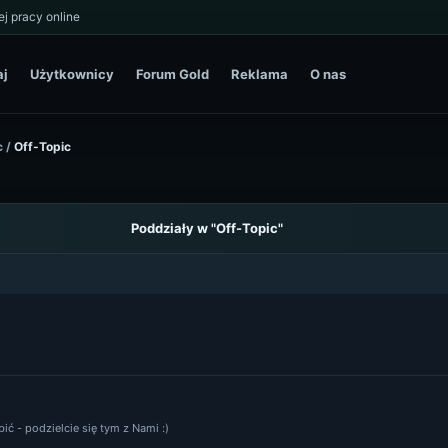
j pracy online
aj
Użytkownicy
Forum Gold
Reklama
O nas
c
/
Off-Topic
Poddziały w "Off-Topic"
ić - podzielcie się tym z Nami :)