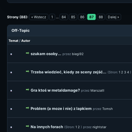
Strony (88):
« Wstecz
1
...
84
85
86
87
88
Dalej »
Off-Topic
Temat
/
Autor
szukam osoby...
przez
biegi92
Trzeba wiedzieć, kiedy ze sceny zejść...
(Stron:
1
2
3
4
)
Gra ktoś w metaldamage?
przez
Marszalll
Problem (a moze i nie) z lapkiem
przez
Tomsh
Na innych forach
(Stron:
1
2
)
przez
nightstar