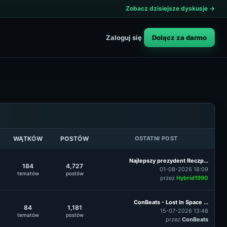
Zobacz dzisiejsze dyskusje →
Dołącz za darmo
Zaloguj się
WĄTKÓW
POSTÓW
OSTATNI POST
Najlepszy prezydent Reczp...
184
4,727
01-08-2026 18:09
tematów
postów
przez
Hybrid1990
ConBeats - Lost In Space ...
84
1,181
15-07-2026 13:48
tematów
postów
przez
ConBeats