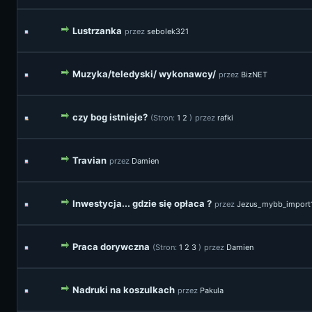
Lustrzanka
przez
sebolek321
Muzyka/teledyski/ wykonawcy/
przez
BizNET
czy bog istnieje?
(Stron:
1
2
)
przez
rafki
Travian
przez
Damien
Inwestycja... gdzie się opłaca ?
przez
Jezus_mybb_import
Praca dorywczna
(Stron:
1
2
3
)
przez
Damien
Nadruki na koszulkach
przez
Pakula