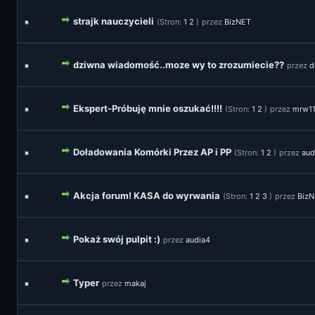
strajk nauczycieli
(Stron:
1
2
)
przez
BizNET
dziwna wiadomość..moze wy to zrozumiecie??
przez
d
Ekspert-Próbuję mnie oszukać!!!!
(Stron:
1
2
)
przez
mrw11
Doładowania Komórki Przez AP i PP
(Stron:
1
2
)
przez
aud
Akcja forum! KASA do wyrwania
(Stron:
1
2
3
)
przez
Biz
Pokaż swój pulpit :)
przez
audia4
Typer
przez
makaj