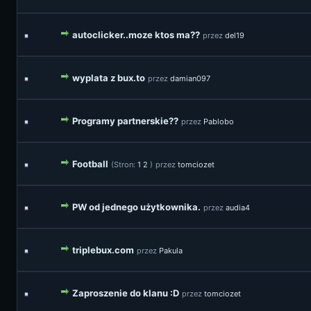
autoclicker..moze ktos ma??
przez
del19
wyplata z bux.to
przez
damian097
Programy partnerskie??
przez
Pablobo
Football
(Stron:
1
2
)
przez
tomciozet
PW od jednego użytkownika.
przez
audia4
triplebux.com
przez
Pakula
Zaproszenie do klanu :D
przez
tomciozet