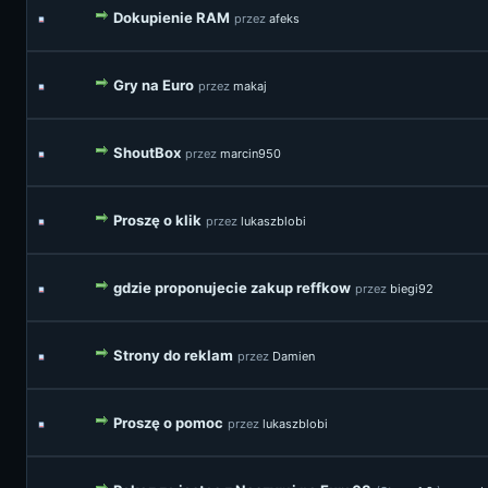
Dokupienie RAM
przez
afeks
Gry na Euro
przez
makaj
ShoutBox
przez
marcin950
Proszę o klik
przez
lukaszblobi
gdzie proponujecie zakup reffkow
przez
biegi92
Strony do reklam
przez
Damien
Proszę o pomoc
przez
lukaszblobi