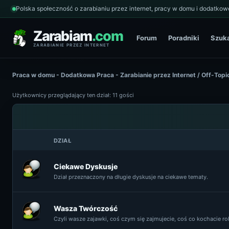
Polska społeczność o zarabianiu przez internet, pracy w domu i dodatkowe
Zarabiam
.com
Forum
Poradniki
Szuk
ZARABIANIE PRZEZ INTERNET
Praca w domu - Dodatkowa Praca - Zarabianie przez Internet
/
Off-Topi
Użytkownicy przeglądający ten dział: 11 gości
DZIAŁ
Ciekawe Dyskusje
Dział przeznaczony na długie dyskusje na ciekawe tematy.
Wasza Twórczość
Czyli wasze zajawki, coś czym się zajmujecie, coś co kochacie rob