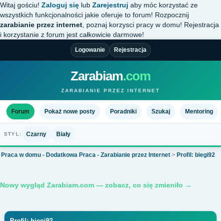
Witaj gościu!
Zaloguj się
lub
Zarejestruj
aby móc korzystać ze
wszystkich funkcjonalności jakie oferuje to forum! Rozpocznij
zarabianie przez internet
, poznaj korzysci pracy w domu! Rejestracja
i korzystanie z forum jest całkowicie darmowe!
Logowanie
Rejestracja
Zarabiam
.com
ZARABIANIE PRZEZ INTERNET
Forum
Pokaż nowe posty
Poradniki
Szukaj
Mentoring
Czarny
Biały
STYL:
Praca w domu - Dodatkowa Praca - Zarabianie przez Internet
>
Profil: biegi92
Nowy wygląd Zarabiam.com — zobacz, co się zmieniło →
Profil: biegi92