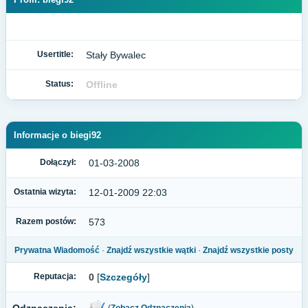
Usertitle:
Stały Bywalec
Status:
Offline
Informacje o biegi92
Dołączył:
01-03-2008
Ostatnia wizyta:
12-01-2009 22:03
Razem postów:
573
Prywatna Wiadomość
·
Znajdź wszystkie wątki
·
Znajdź wszystkie posty
Reputacja:
0
[
Szczegóły
]
(
Zobacz Odznaczenia
)