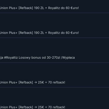
nion Plus+ [Refback] 190 ZŁ + Royalitz do 60 €uro!
nion Plus+ [Refback] 190 ZŁ + Royalitz do 60 €uro!
cja #Royaltiz Losowy bonus od 30-270zl /Wypłaca
nion Plus+ [Refback] -> 25€ + 70 refback!
nion Plus+ [Refback] -> 25€ + 70 refback!