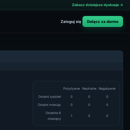
Zobacz dzisiejsze dyskusje →
Dołącz za darmo
Zaloguj się
Pozytywne
Neutralne
Negatywne
Ostatni tydzień
0
0
0
Ostatni miesiąc
0
0
0
Ostatnie 6
1
0
0
miesięcy