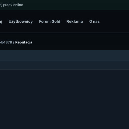
j pracy online
aj
Użytkownicy
Forum Gold
Reklama
O nas
blo1878
/
Reputacja