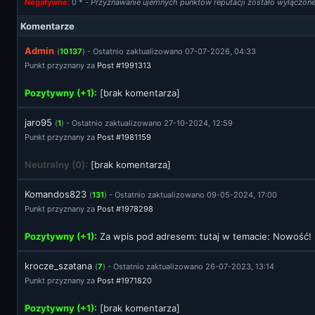
Negatywne:
0
* -
Przyznawanie ujemnych punktów reputacji zostało wyłączon
Komentarze
Admin
(
10137
) - Ostatnio zaktualizowano 07-07-2026, 04:33
Punkt przyznany za
Post #1991313
Pozytywny (+1):
[brak komentarza]
jaro95
(
1
) - Ostatnio zaktualizowano 27-10-2024, 12:59
Punkt przyznany za
Post #1981159
Neutralny (0):
[brak komentarza]
Komandos823
(
131
) - Ostatnio zaktualizowano 09-05-2024, 17:00
Punkt przyznany za
Post #1978298
Pozytywny (+1):
Za wpis pod adresem:
tutaj
w temacie: Nowość! -
krocze_szatana
(
7
) - Ostatnio zaktualizowano 26-07-2023, 13:14
Punkt przyznany za
Post #1971820
Pozytywny (+1):
[brak komentarza]