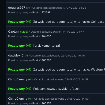
douglas997
(
0
) - Ostatnio zaktualizowano 17-07-2023, 06:28
Punkt przyznany za
Post #1971598
Pozytywny (+1):
Za wpis pod adresem:
tutaj
w temacie: Coinbase
Captain
(
1239
) - Ostatnio zaktualizowano 14-11-2022, 04:47
Punkt przyznany za
Post #1964036
Pozytywny (+1):
[brak komentarza]
dawidekr6
(
7
) - Ostatnio zaktualizowano 29-08-2022, 16:45
Punkt przyznany za
Post #1866276
Pozytywny (+1):
Za wpis pod adresem:
tutaj
w temacie: Western U
CichoCiemny
(
4
) - Ostatnio zaktualizowano 29-08-2022, 14:58
Pozytywny (+1):
Polecam zawsze szybki refback
CichoCiemny
(
4
) - Ostatnio zaktualizowano 29-08-2022, 14:50
Punkt przyznany za
Post #1866276