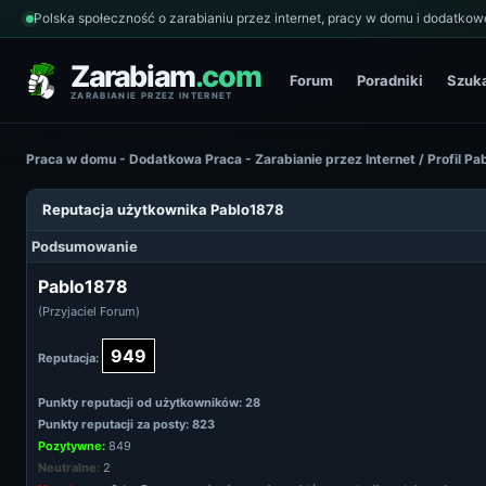
Polska społeczność o zarabianiu przez internet, pracy w domu i dodatkowe
Zarabiam
.com
Forum
Poradniki
Szuk
ZARABIANIE PRZEZ INTERNET
Praca w domu - Dodatkowa Praca - Zarabianie przez Internet
/
Profil Pa
Reputacja użytkownika Pablo1878
Podsumowanie
Pablo1878
(Przyjaciel Forum)
949
Reputacja:
Punkty reputacji od użytkowników: 28
Punkty reputacji za posty: 823
Pozytywne:
849
Neutralne:
2