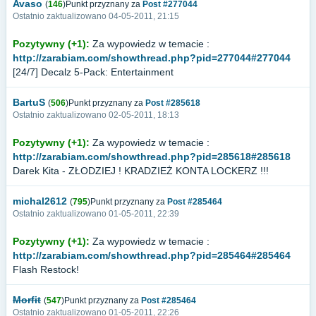
Avaso
(
146
)Punkt przyznany za
Post #277044
Ostatnio zaktualizowano 04-05-2011, 21:15
Pozytywny (+1):
Za wypowiedz w temacie :
http://zarabiam.com/showthread.php?pid=277044#277044
[24/7] Decalz 5-Pack: Entertainment
BartuS
(
506
)Punkt przyznany za
Post #285618
Ostatnio zaktualizowano 02-05-2011, 18:13
Pozytywny (+1):
Za wypowiedz w temacie :
http://zarabiam.com/showthread.php?pid=285618#285618
Darek Kita - ZŁODZIEJ ! KRADZIEŻ KONTA LOCKERZ !!!
michal2612
(
795
)Punkt przyznany za
Post #285464
Ostatnio zaktualizowano 01-05-2011, 22:39
Pozytywny (+1):
Za wypowiedz w temacie :
http://zarabiam.com/showthread.php?pid=285464#285464
Flash Restock!
Morfit
(
547
)Punkt przyznany za
Post #285464
Ostatnio zaktualizowano 01-05-2011, 22:26