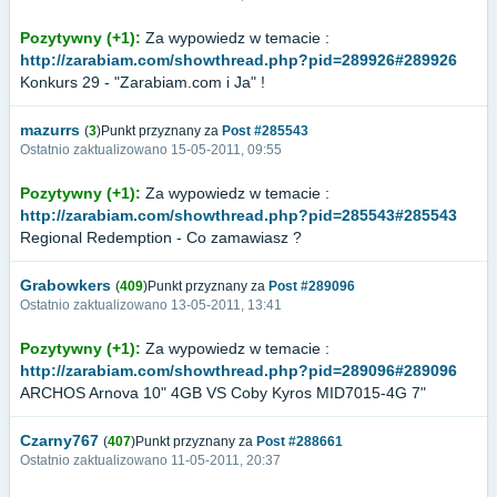
Pozytywny (+1):
Za wypowiedz w temacie :
http://zarabiam.com/showthread.php?pid=289926#289926
Konkurs 29 - "Zarabiam.com i Ja" !
mazurrs
(
3
)Punkt przyznany za
Post #285543
Ostatnio zaktualizowano 15-05-2011, 09:55
Pozytywny (+1):
Za wypowiedz w temacie :
http://zarabiam.com/showthread.php?pid=285543#285543
Regional Redemption - Co zamawiasz ?
Grabowkers
(
409
)Punkt przyznany za
Post #289096
Ostatnio zaktualizowano 13-05-2011, 13:41
Pozytywny (+1):
Za wypowiedz w temacie :
http://zarabiam.com/showthread.php?pid=289096#289096
ARCHOS Arnova 10" 4GB VS Coby Kyros MID7015-4G 7"
Czarny767
(
407
)Punkt przyznany za
Post #288661
Ostatnio zaktualizowano 11-05-2011, 20:37