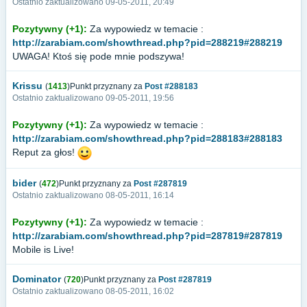
Ostatnio zaktualizowano 09-05-2011, 20:49
Pozytywny (+1):
Za wypowiedz w temacie :
http://zarabiam.com/showthread.php?pid=288219#288219
UWAGA! Ktoś się pode mnie podszywa!
Krissu
(
1413
)Punkt przyznany za
Post #288183
Ostatnio zaktualizowano 09-05-2011, 19:56
Pozytywny (+1):
Za wypowiedz w temacie :
http://zarabiam.com/showthread.php?pid=288183#288183
Reput za głos!
bider
(
472
)Punkt przyznany za
Post #287819
Ostatnio zaktualizowano 08-05-2011, 16:14
Pozytywny (+1):
Za wypowiedz w temacie :
http://zarabiam.com/showthread.php?pid=287819#287819
Mobile is Live!
Dominator
(
720
)Punkt przyznany za
Post #287819
Ostatnio zaktualizowano 08-05-2011, 16:02