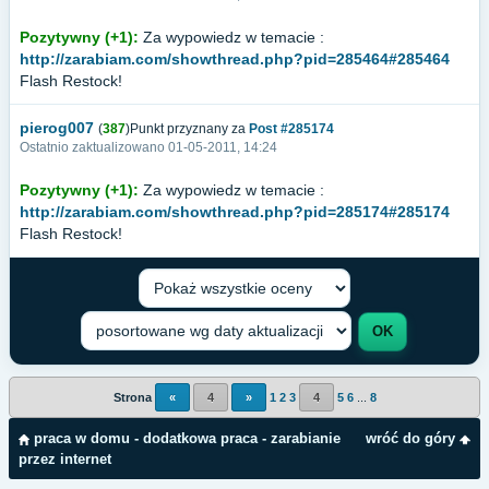
Pozytywny (+1):
Za wypowiedz w temacie :
http://zarabiam.com/showthread.php?pid=285464#285464
Flash Restock!
pierog007
(
387
)Punkt przyznany za
Post #285174
Ostatnio zaktualizowano 01-05-2011, 14:24
Pozytywny (+1):
Za wypowiedz w temacie :
http://zarabiam.com/showthread.php?pid=285174#285174
Flash Restock!
Strona
«
4
»
1
2
3
4
5
6
...
8
praca w domu - dodatkowa praca - zarabianie
wróć do góry
przez internet