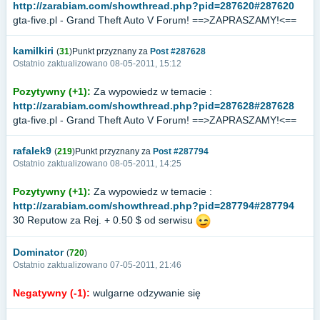
http://zarabiam.com/showthread.php?pid=287620#287620
gta-five.pl - Grand Theft Auto V Forum! ==>ZAPRASZAMY!<==
kamilkiri
(
31
)Punkt przyznany za
Post #287628
Ostatnio zaktualizowano 08-05-2011, 15:12
Pozytywny (+1):
Za wypowiedz w temacie :
http://zarabiam.com/showthread.php?pid=287628#287628
gta-five.pl - Grand Theft Auto V Forum! ==>ZAPRASZAMY!<==
rafalek9
(
219
)Punkt przyznany za
Post #287794
Ostatnio zaktualizowano 08-05-2011, 14:25
Pozytywny (+1):
Za wypowiedz w temacie :
http://zarabiam.com/showthread.php?pid=287794#287794
30 Reputow za Rej. + 0.50 $ od serwisu
Dominator
(
720
)
Ostatnio zaktualizowano 07-05-2011, 21:46
Negatywny (-1):
wulgarne odzywanie się