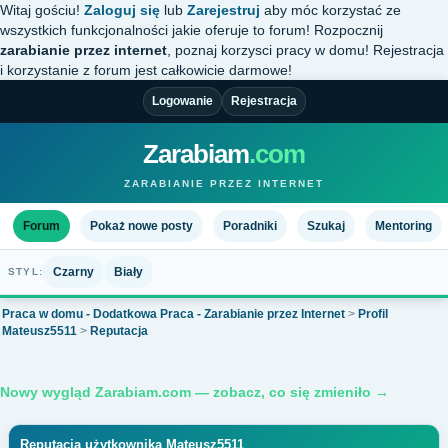
Witaj gościu!
Zaloguj się
lub
Zarejestruj
aby móc korzystać ze
wszystkich funkcjonalności jakie oferuje to forum! Rozpocznij
zarabianie przez internet
, poznaj korzysci pracy w domu! Rejestracja
i korzystanie z forum jest całkowicie darmowe!
Logowanie
Rejestracja
Zarabiam
.com
ZARABIANIE PRZEZ INTERNET
Forum
Pokaż nowe posty
Poradniki
Szukaj
Mentoring
Czarny
Biały
STYL:
Praca w domu - Dodatkowa Praca - Zarabianie przez Internet
>
Profil
Mateusz5511
>
Reputacja
Nowy wygląd Zarabiam.com — zobacz, co się zmieniło →
Reputacja użytkownika Mateusz5511