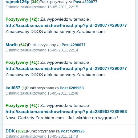
rajmek126p
(
340
)Punkt przyznany za
Post #290077
Ostatnio zaktualizowano 16-05-2011, 22:15
Pozytywny (+2):
Za wypowiedz w temacie :
http://zarabiam.com/showthread.php?pid=290077#290077
Zmasowany DDOS atak na serwery Zarabiam.com
Morfit
(
547
)Punkt przyznany za
Post #290077
Ostatnio zaktualizowano 16-05-2011, 22:14
Pozytywny (+1):
Za wypowiedz w temacie :
http://zarabiam.com/showthread.php?pid=290077#290077
Zmasowany DDOS atak na serwery Zarabiam.com
kali657
(
1
)Punkt przyznany za
Post #289963
Ostatnio zaktualizowano 16-05-2011, 12:48
Pozytywny (+1):
Za wypowiedz w temacie :
http://zarabiam.com/showthread.php?pid=289963#289963
Nowe Gadżety Zarabiam.com - Już wkrótce do wygrania !
DDK
(
3021
)Punkt przyznany za
Post #289926
Ostatnio zaktualizowano 16-05-2011, 11:48