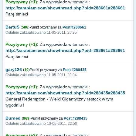
Pozytywny (+1):
Za wypowiedz w temacie :
http://zarabiam.com/showthread.php?pid=288661#288661
Parę śmieci
BartuS
(
506
)Punkt przyznany za
Post #288661
Ostatnio zaktualizowano 11-05-2011, 20:35
Pozytywny (+1):
Za wypowiedz w temacie :
http://zarabiam.com/showthread.php?pid=288661#288661
Parę śmieci
gary126
(
10
)Punkt przyznany za
Post #288435
Ostatnio zaktualizowano 11-05-2011, 20:04
Pozytywny (+1):
Za wypowiedz w temacie :
http://zarabiam.com/showthread.php?pid=288435#288435
General Redemption - Wielki Gigantyczny restock w tym
tygodniu !
Burned
(
869
)Punkt przyznany za
Post #288435
Ostatnio zaktualizowano 10-05-2011, 22:50
Pozytywny (+2):
Za wypowiedz w temacie :