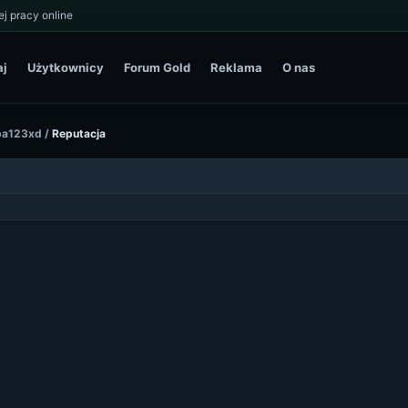
j pracy online
aj
Użytkownicy
Forum Gold
Reklama
O nas
eba123xd
/
Reputacja