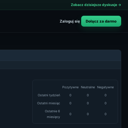
Zobacz dzisiejsze dyskusje →
Dołącz za darmo
Zaloguj się
Pozytywne
Neutralne
Negatywne
Ostatni tydzień
0
0
0
Ostatni miesiąc
0
0
0
Ostatnie 6
0
0
0
miesięcy