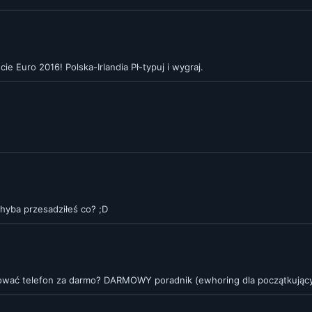
e Euro 2016! Polska-Irlandia Pł-typuj i wygraj.
hyba przesadziłeś co? ;D
dować telefon za darmo? DARMOWY poradnik (ewhoring dla początkując