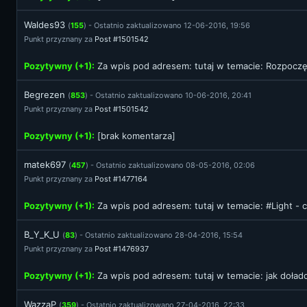
Waldes93
(
155
) - Ostatnio zaktualizowano 12-06-2016, 19:56
Punkt przyznany za
Post #1501542
Pozytywny (+1):
Za wpis pod adresem:
tutaj
w temacie: Rozpoczęci
Begrezen
(
853
) - Ostatnio zaktualizowano 10-06-2016, 20:41
Punkt przyznany za
Post #1501542
Pozytywny (+1):
[brak komentarza]
matek697
(
457
) - Ostatnio zaktualizowano 08-05-2016, 02:06
Punkt przyznany za
Post #1477164
Pozytywny (+1):
Za wpis pod adresem:
tutaj
w temacie: #Light - c
B_Y_K_U
(
83
) - Ostatnio zaktualizowano 28-04-2016, 15:54
Punkt przyznany za
Post #1476937
Pozytywny (+1):
Za wpis pod adresem:
tutaj
w temacie: jak doła
WazzaP
(
359
) - Ostatnio zaktualizowano 27-04-2016, 22:33