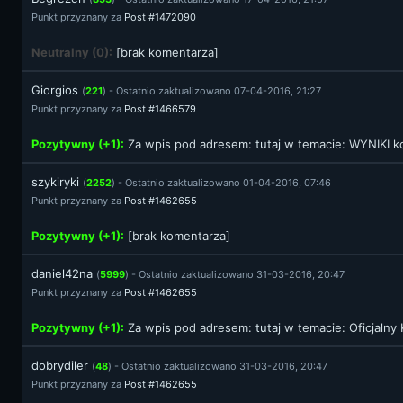
Punkt przyznany za
Post #1472090
Neutralny (0):
[brak komentarza]
Giorgios
(
221
) - Ostatnio zaktualizowano 07-04-2016, 21:27
Punkt przyznany za
Post #1466579
Pozytywny (+1):
Za wpis pod adresem:
tutaj
w temacie: WYNIKI kon
szykiryki
(
2252
) - Ostatnio zaktualizowano 01-04-2016, 07:46
Punkt przyznany za
Post #1462655
Pozytywny (+1):
[brak komentarza]
daniel42na
(
5999
) - Ostatnio zaktualizowano 31-03-2016, 20:47
Punkt przyznany za
Post #1462655
Pozytywny (+1):
Za wpis pod adresem:
tutaj
w temacie: Oficjalny
dobrydiler
(
48
) - Ostatnio zaktualizowano 31-03-2016, 20:47
Punkt przyznany za
Post #1462655