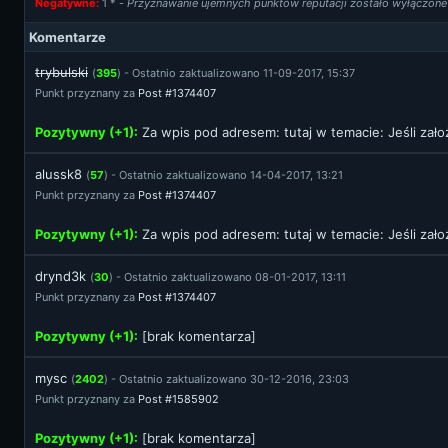
Negatywne:
1
* -
Przyznawanie ujemnych punktów reputacji zostało wyłączone
Komentarze
trybulski
(
395
) - Ostatnio zaktualizowano 11-09-2017, 15:37
Punkt przyznany za
Post #1374407
Pozytywny (+1):
Za wpis pod adresem:
tutaj
w temacie: Jeśli zało
alussk8
(
57
) - Ostatnio zaktualizowano 14-04-2017, 13:21
Punkt przyznany za
Post #1374407
Pozytywny (+1):
Za wpis pod adresem:
tutaj
w temacie: Jeśli zało
drynd3k
(
30
) - Ostatnio zaktualizowano 08-01-2017, 13:11
Punkt przyznany za
Post #1374407
Pozytywny (+1):
[brak komentarza]
mysc
(
2402
) - Ostatnio zaktualizowano 30-12-2016, 23:03
Punkt przyznany za
Post #1585902
Pozytywny (+1):
[brak komentarza]