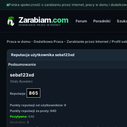
Polska społeczność o zarabianiu przez internet, pracy w domu i dodatkowe
Zarabiam
.com
Forum
Poradniki
Szuk
ZARABIANIE PRZEZ INTERNET
Praca w domu - Dodatkowa Praca - Zarabianie przez Internet
/
Profil s
Reputacja użytkownika seba123xd
Podsumowanie
seba123xd
(Stały Bywalec)
865
Reputacja:
Punkty reputacji od użytkowników: 9
Punkty reputacji za posty: 640
Pozytywne:
646
Neutralne:
2