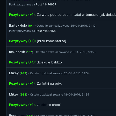
Punkt przyznany za
Post #1476937
Pozytywny (+1):
Za wpis pod adresem:
tutaj
w temacie: jak doła
BartekHelp
(
64
) - Ostatnio zaktualizowano 25-04-2016, 21:12
Punkt przyznany za
Post #1477164
Pozytywny (+1):
[brak komentarza]
makecash
(
167
) - Ostatnio zaktualizowano 20-04-2016, 18:55
Pozytywny (+1):
dziekuje baldzo
Mikey
(
983
) - Ostatnio zaktualizowano 20-04-2016, 18:54
Pozytywny (+1):
Za fotki na priv.
Mikey
(
983
) - Ostatnio zaktualizowano 18-04-2016, 21:54
Pozytywny (+1):
za dobre checi
Begrezen
(
853
) - Ostatnio zaktualizowano 17-04-2016, 21:57