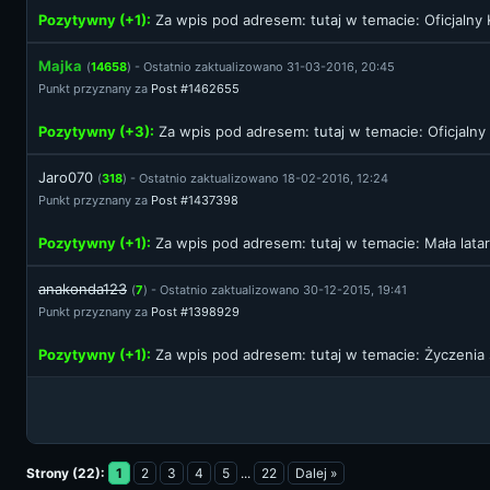
Pozytywny (+1):
Za wpis pod adresem:
tutaj
w temacie: Oficjalny
Majka
(
14658
) - Ostatnio zaktualizowano 31-03-2016, 20:45
Punkt przyznany za
Post #1462655
Pozytywny (+3):
Za wpis pod adresem:
tutaj
w temacie: Oficjalny
Jaro070
(
318
) - Ostatnio zaktualizowano 18-02-2016, 12:24
Punkt przyznany za
Post #1437398
Pozytywny (+1):
Za wpis pod adresem:
tutaj
w temacie: Mała lat
anakonda123
(
7
) - Ostatnio zaktualizowano 30-12-2015, 19:41
Punkt przyznany za
Post #1398929
Pozytywny (+1):
Za wpis pod adresem:
tutaj
w temacie: Życzenia
Strony (22):
1
2
3
4
5
...
22
Dalej »