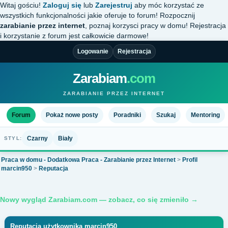
Witaj gościu!
Zaloguj się
lub
Zarejestruj
aby móc korzystać ze
wszystkich funkcjonalności jakie oferuje to forum! Rozpocznij
zarabianie przez internet
, poznaj korzysci pracy w domu! Rejestracja
i korzystanie z forum jest całkowicie darmowe!
Logowanie
Rejestracja
Zarabiam
.com
ZARABIANIE PRZEZ INTERNET
Forum
Pokaż nowe posty
Poradniki
Szukaj
Mentoring
Czarny
Biały
STYL:
Praca w domu - Dodatkowa Praca - Zarabianie przez Internet
>
Profil
marcin950
>
Reputacja
Nowy wygląd Zarabiam.com — zobacz, co się zmieniło →
Reputacja użytkownika marcin950