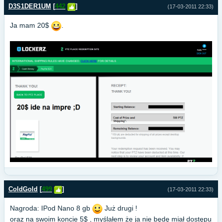
D3S1DER1UM
[
442
]
(17-03-2011 22:33)
Ja mam 20$
.
ColdGold
[
499
]
(17-03-2011 22:33)
Nagroda: IPod Nano 8 gb
Już drugi !
oraz na swoim koncie 5$ , myślałem że ja nie będę miał dostępu