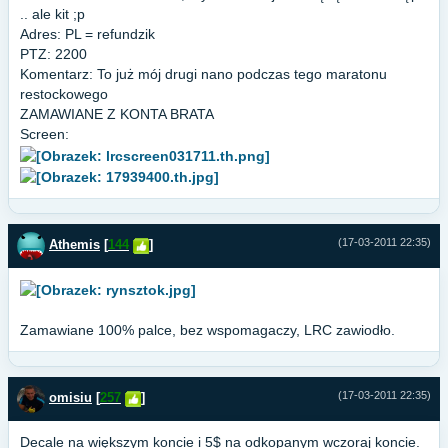
.. ale kit ;p
Adres: PL = refundzik
PTZ: 2200
Komentarz: To już mój drugi nano podczas tego maratonu
restockowego
ZAMAWIANE Z KONTA BRATA
Screen:
(17-03-2011 22:35)
Athemis
[
144
]
Zamawiane 100% palce, bez wspomagaczy, LRC zawiodło.
(17-03-2011 22:35)
omisiu
[
257
]
Decale na większym koncie i 5$ na odkopanym wczoraj koncie.