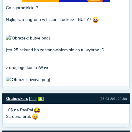
Co zgarnęliście ?
Najlepsza nagroda w historii Lockerz - BUTY !
jest 25 sekund bo zastanawiałem się co tu wybrac ;D
z drugiego konta iWave
Grabowkers
[
409
]
(17-03-2011 22:30)
10$ na PayPal
Screena brak