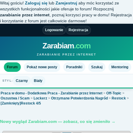
Witaj gościu!
Zaloguj się
lub
Zarejestruj
aby móc korzystać ze
wszystkich funkcjonalności jakie oferuje to forum! Rozpocznij
zarabianie przez internet
, poznaj korzysci pracy w domu! Rejestracja
i korzystanie z forum jest całkowicie darmowe!
Logowanie
Rejestracja
Zarabiam
.com
ZARABIANIE PRZEZ INTERNET
Forum
Pokaż nowe posty
Poradniki
Szukaj
Mentoring
Czarny
Biały
STYL:
Praca w domu - Dodatkowa Praca - Zarabianie przez Internet
>
Off-Topic
>
Oszustwa / Scam
>
Lockerz
>
Otrzymane Potwierdzenia Nagród
>
Restock
>
[Zamknięty]Restock 4/5
Nowy wygląd Zarabiam.com — zobacz, co się zmieniło →