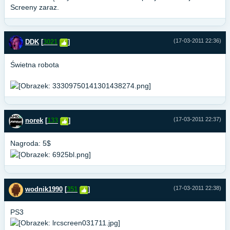
Screeny zaraz.
(17-03-2011 22:36)
DDK
[
3021
]
Świetna robota
(17-03-2011 22:37)
norek
[
133
]
Nagroda: 5$
(17-03-2011 22:38)
wodnik1990
[
351
]
PS3