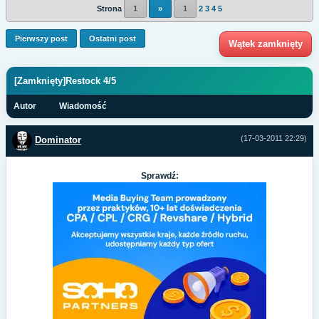
Strona
1
»
1
2
3
4
5
Pierwszy post
Ostatni post
Wątek zamknięty
[Zamknięty]Restock 4/5
Autor
Wiadomość
(17-03-2011 22:29)
Dominator
Sprawdź: