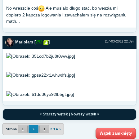
No wreszcie coś
Ale musiało długo stać, bo weszła mi
dopiero 2 kapcza logowania i zawachałem się na rozwiązaniu
math...
(17-03-2011 22:39)
Mariolars
[
252
]
«
Starszy wątek
|
Nowszy wątek
»
Strona
1
»
1
2
3
4
5
Wątek zamknięty