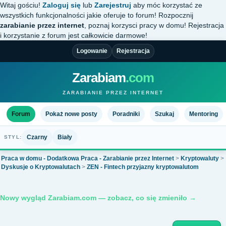
Witaj gościu!
Zaloguj się
lub
Zarejestruj
aby móc korzystać ze
wszystkich funkcjonalności jakie oferuje to forum! Rozpocznij
zarabianie przez internet
, poznaj korzysci pracy w domu! Rejestracja
i korzystanie z forum jest całkowicie darmowe!
Logowanie
Rejestracja
Zarabiam
.com
ZARABIANIE PRZEZ INTERNET
Forum
Pokaż nowe posty
Poradniki
Szukaj
Mentoring
Czarny
Biały
STYL:
Praca w domu - Dodatkowa Praca - Zarabianie przez Internet
>
Kryptowaluty
>
Dyskusje o Kryptowalutach
>
ZEN - Fintech przyjazny kryptowalutom
Nowy wygląd Zarabiam.com — zobacz, co się zmieniło →