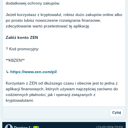
dodatkowej ochrony zakupów.
Jeżeli korzystasz z kryptowalut, robisz dużo zakupów online albo
po prostu lubisz nowoczesne rozwiązania finansowe,
zdecydowanie warto przetestować tę aplikację.
Załóż konto ZEN
? Kod promocyjny:
**KBZEN**
↳
https://www.zen.com/pl/
Korzystam z ZEN od dłuższego czasu i obecnie jest to jedna z
aplikacji finansowych, których używam najczęściej zarówno do
codziennych płatności, jak i operacji związanych z
kryptowalutami.
Cytuj
(13-03-2024 23:03)
Daarioo
[
0
]