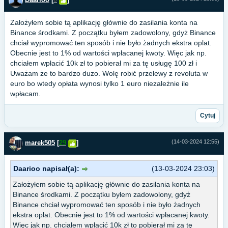
Założyłem sobie tą aplikację głównie do zasilania konta na
Binance środkami. Z początku byłem zadowolony, gdyż Binance
chciał wypromować ten sposób i nie było żadnych ekstra oplat.
Obecnie jest to 1% od wartości wpłacanej kwoty. Więc jak np.
chciałem wpłacić 10k zł to pobierał mi za tę usługę 100 zł i
Uważam że to bardzo duzo. Wolę robić przelewy z revoluta w
euro bo wtedy opłata wynosi tylko 1 euro niezależnie ile
wpłacam.
Cytuj
(14-03-2024 12:55)
marek505
[
29
]
Daarioo napisał(a):
(13-03-2024 23:03)
Założyłem sobie tą aplikację głównie do zasilania konta na
Binance środkami. Z początku byłem zadowolony, gdyż
Binance chciał wypromować ten sposób i nie było żadnych
ekstra oplat. Obecnie jest to 1% od wartości wpłacanej kwoty.
Więc jak np. chciałem wpłacić 10k zł to pobierał mi za tę