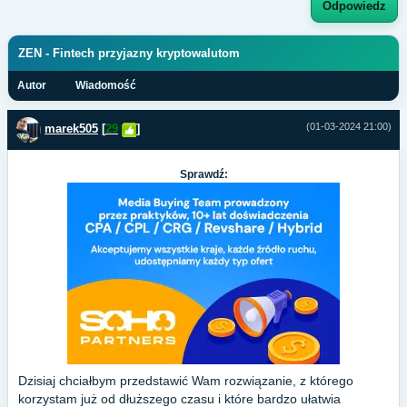
Odpowiedz
ZEN - Fintech przyjazny kryptowalutom
Autor
Wiadomość
(01-03-2024 21:00)
marek505
[
29
]
Sprawdź:
Dzisiaj chciałbym przedstawić Wam rozwiązanie, z którego
korzystam już od dłuższego czasu i które bardzo ułatwia