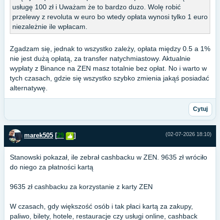
usługę 100 zł i Uważam że to bardzo duzo. Wolę robić
przelewy z revoluta w euro bo wtedy opłata wynosi tylko 1 euro
niezależnie ile wpłacam.
Zgadzam się, jednak to wszystko zależy, opłata między 0.5 a 1%
nie jest dużą opłatą, za transfer natychmiastowy. Aktualnie
wypłaty z Binance na ZEN masz totalnie bez opłat. No i warto w
tych czasach, gdzie się wszystko szybko zmienia jakąś posiadać
alternatywę.
Cytuj
(02-07-2026 18:10)
marek505
[
29
]
Stanowski pokazał, ile zebrał cashbacku w ZEN. 9635 zł wróciło
do niego za płatności kartą
9635 zł cashbacku za korzystanie z karty ZEN
W czasach, gdy większość osób i tak płaci kartą za zakupy,
paliwo, bilety, hotele, restauracje czy usługi online, cashback