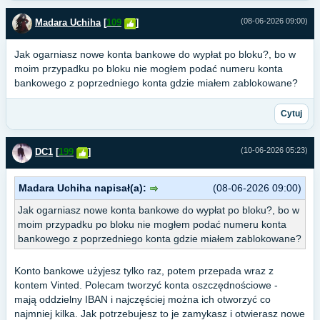
(08-06-2026 09:00)
Madara Uchiha
[
109
]
Jak ogarniasz nowe konta bankowe do wypłat po bloku?, bo w
moim przypadku po bloku nie mogłem podać numeru konta
bankowego z poprzedniego konta gdzie miałem zablokowane?
Cytuj
(10-06-2026 05:23)
DC1
[
199
]
Madara Uchiha napisał(a):
(08-06-2026 09:00)
Jak ogarniasz nowe konta bankowe do wypłat po bloku?, bo w
moim przypadku po bloku nie mogłem podać numeru konta
bankowego z poprzedniego konta gdzie miałem zablokowane?
Konto bankowe użyjesz tylko raz, potem przepada wraz z
kontem Vinted. Polecam tworzyć konta oszczędnościowe -
mają oddzielny IBAN i najczęściej można ich otworzyć co
najmniej kilka. Jak potrzebujesz to je zamykasz i otwierasz nowe