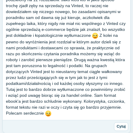
trochę zjadł zęby na sprzedaży na Vinted, to raczej nie
dowiedziałem się niczego nowego, bo zasadami opisanymi w
poradniku sam od dawna się już kieruje, aczkolwiek dla
zupełnego laika, który nigdy nie miał nic wspólnego z Vinted czy
ogólnie sprzedażą e-commerce będzie jak znalazł, bo wszystko
jest dokładnie i łopatologicznie wytłumaczone
Z kolei na
pewno do wyróżnienia jest rozdział w którym autor dzieli się z
nami produktami i dostawcami co sprawia, że praktycznie od
razu po skończeniu czytania poradnika możemy się wziąć do
roboty i zarobić pierwsze pieniądze. Drugą ważna kwestią która
jest tam poruszona to legalność i podatki. Na grupach
dotyczących Vinted jest to nieustanny temat ciągle wałkowany
przez ludzi prześcigających się w tym jak to jest z tymi
podatkami/działalnością i od każdej osoby słyszymy co innego.
Tutaj jest to bardzo dobrze wytłumaczone co powinniśmy zrobić
i wziąć pod uwagę biorąc się za handel online. Sam format
ebook'a jest bardzo schludnie wykonany. Kolorystyka, czcionka,
format tekstu nie razi w oczy i czyta się go bardzo przyjemnie.
Polecam serdecznie
Cytuj