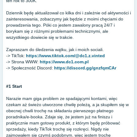
ten rok to 300K.
Dziennik będę aktualizował co kilka dni i zależnie od aktywności i
zainteresowania, zobaczymy jak będzie z moimi chęciami do
prowadzenia tego. Póki co jestem zawalony pracą 24/7 i
borykam się z różnymi problemami technicznymi, ale
wszystkiego dowiecie się w trakcie.
Zapraszam do śledzenia wątku, jak i moich sociali.
-> TikTok:
https://www.tiktok.com/@dc1.z.vinted
-> Strona WWW:
https://www.dc1.com.pl
-> Społeczność Discord:
https://discord.gg/gnzfqmCAr
#1 Start
Narazie mam giga problem ze spadającymi kontami, więc
czekam aż świeżo utworzone chwilę poleżą, a ja skupiłem się w
obecnej chwili trochę na składaniu pierwszego płatnego
poradnika/e-booka. Zdaje się, że jestem już na finiszu i
praktycznie mam gotowy produkt, z którym będę próbować
sprzedaży, kiedy TikTok trochę się rozkręci. Nigdy nie
zajmowałem się czymś podobnym, więc jestem trochę