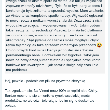
Swego czasu działałem sporo na vinted, ale tak jak większość
zapewne w branży odzieżowej. Tyle, że to było parę lat temu i
konkurencja była znikoma, a sprzedaż wysoka. Mam wrażenie,
że Vinted teraz kompletnie spadło na psy. Większość ogłoszeń
to nowe rzeczy z metkami wprost z fabryki. Duża cześć z nich
w dodatku ze zdjęciami wygenerowanymi w AI. Jakim cudem
takie rzeczy tam przechodzą? Przecież to miała być platforma
second-handowa, a wychodzi że niczym się to nie różni od
allegro/ebay. Stąd pytanie do Ciebie i może mógłbyś uchylić
rąbka tajemnicy jak taka sprzedaż komercyjna przechodzi
Co do nowych kont mi też kiedyś jedno zleciało i dostała
permanentnego bana. Odczekałem 2-3 tygodnie, założyłem
nowe na nowy email,numer telefon a i specjalnie nowe konto
bankowe też utworzyłem. I jak narazie śmiga cały czas i nie
ma problemu.
Hej, pewnie - podesłałem plik na prywatną skrzynkę.
Tak, zgadzam się. Na Vinted teraz 90% to repliki albo Chiny.
Bardzo mocno to się zmieniło w rynek wszelakiej maści
produktów, no ale cóż - tolerują to, bo im się to doskonale
opłaca.