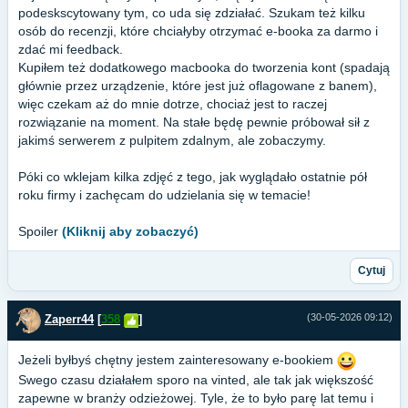
podeskscytowany tym, co uda się zdziałać. Szukam też kilku
osób do recenzji, które chciałyby otrzymać e-booka za darmo i
zdać mi feedback.
Kupiłem też dodatkowego macbooka do tworzenia kont (spadają
głównie przez urządzenie, które jest już oflagowane z banem),
więc czekam aż do mnie dotrze, chociaż jest to raczej
rozwiązanie na moment. Na stałe będę pewnie próbował sił z
jakimś serwerem z pulpitem zdalnym, ale zobaczymy.
Póki co wklejam kilka zdjęć z tego, jak wyglądało ostatnie pół
roku firmy i zachęcam do udzielania się w temacie!
Spoiler
(Kliknij aby zobaczyć)
Cytuj
(30-05-2026 09:12)
Zaperr44
[
358
]
Jeżeli byłbyś chętny jestem zainteresowany e-bookiem
Swego czasu działałem sporo na vinted, ale tak jak większość
zapewne w branży odzieżowej. Tyle, że to było parę lat temu i