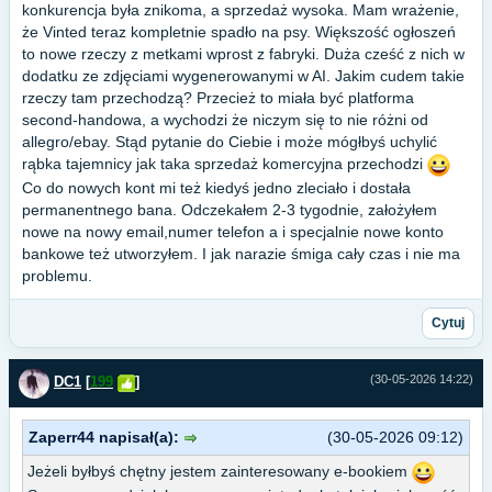
konkurencja była znikoma, a sprzedaż wysoka. Mam wrażenie,
że Vinted teraz kompletnie spadło na psy. Większość ogłoszeń
to nowe rzeczy z metkami wprost z fabryki. Duża cześć z nich w
dodatku ze zdjęciami wygenerowanymi w AI. Jakim cudem takie
rzeczy tam przechodzą? Przecież to miała być platforma
second-handowa, a wychodzi że niczym się to nie różni od
allegro/ebay. Stąd pytanie do Ciebie i może mógłbyś uchylić
rąbka tajemnicy jak taka sprzedaż komercyjna przechodzi
Co do nowych kont mi też kiedyś jedno zleciało i dostała
permanentnego bana. Odczekałem 2-3 tygodnie, założyłem
nowe na nowy email,numer telefon a i specjalnie nowe konto
bankowe też utworzyłem. I jak narazie śmiga cały czas i nie ma
problemu.
Cytuj
(30-05-2026 14:22)
DC1
[
199
]
Zaperr44 napisał(a):
(30-05-2026 09:12)
Jeżeli byłbyś chętny jestem zainteresowany e-bookiem