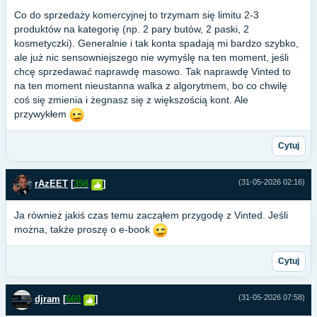
Co do sprzedaży komercyjnej to trzymam się limitu 2-3
produktów na kategorię (np. 2 pary butów, 2 paski, 2
kosmetyczki). Generalnie i tak konta spadają mi bardzo szybko,
ale już nic sensowniejszego nie wymyślę na ten moment, jeśli
chcę sprzedawać naprawdę masowo. Tak naprawdę Vinted to
na ten moment nieustanna walka z algorytmem, bo co chwilę
coś się zmienia i żegnasz się z większością kont. Ale
przywykłem
Cytuj
(31-05-2026 02:16)
rAzEET
[
358
]
Ja również jakiś czas temu zacząłem przygodę z Vinted. Jeśli
można, także proszę o e-book
Cytuj
(31-05-2026 07:58)
djram
[
660
]