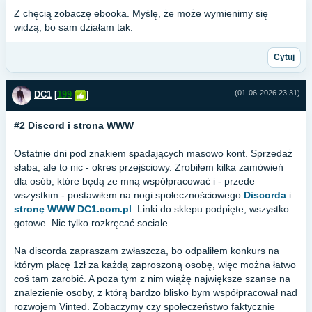
Z chęcią zobaczę ebooka. Myślę, że może wymienimy się
widzą, bo sam działam tak.
Cytuj
(01-06-2026 23:31)
DC1
[
199
]
#2 Discord i strona WWW
Ostatnie dni pod znakiem spadających masowo kont. Sprzedaż
słaba, ale to nic - okres przejściowy. Zrobiłem kilka zamówień
dla osób, które będą ze mną współpracować i - przede
wszystkim - postawiłem na nogi społecznościowego
Discorda
i
stronę WWW DC1.com.pl
. Linki do sklepu podpięte, wszystko
gotowe. Nic tylko rozkręcać sociale.
Na discorda zapraszam zwłaszcza, bo odpaliłem konkurs na
którym płacę 1zł za każdą zaproszoną osobę, więc można łatwo
coś tam zarobić. A poza tym z nim wiążę największe szanse na
znalezienie osoby, z którą bardzo blisko bym współpracował nad
rozwojem Vinted. Zobaczymy czy społeczeństwo faktycznie