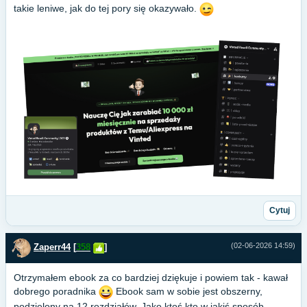
takie leniwe, jak do tej pory się okazywało.
Cytuj
(02-06-2026 14:59)
Zaperr44
[
358
]
Otrzymałem ebook za co bardziej dziękuje i powiem tak - kawał
dobrego poradnika
Ebook sam w sobie jest obszerny,
podzielony na 12 rozdziałów. Jako ktoś kto w jakiś sposób