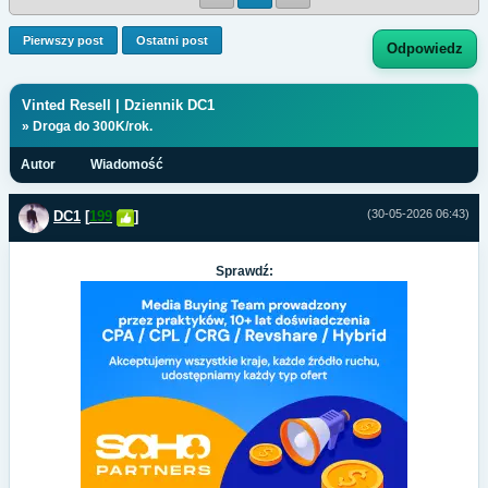
Pierwszy post
Ostatni post
Odpowiedz
Vinted Resell | Dziennik DC1
» Droga do 300K/rok.
Autor
Wiadomość
(30-05-2026 06:43)
DC1
[
199
]
Sprawdź: