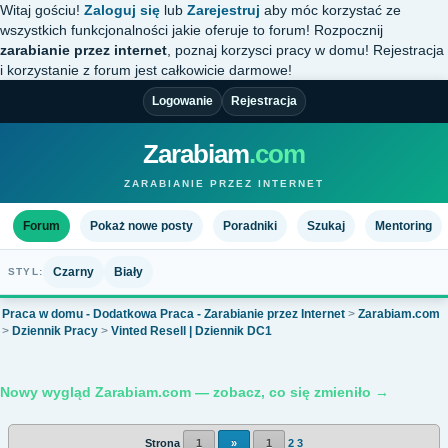
Witaj gościu!
Zaloguj się
lub
Zarejestruj
aby móc korzystać ze
wszystkich funkcjonalności jakie oferuje to forum! Rozpocznij
zarabianie przez internet
, poznaj korzysci pracy w domu! Rejestracja
i korzystanie z forum jest całkowicie darmowe!
Logowanie
Rejestracja
Zarabiam
.com
ZARABIANIE PRZEZ INTERNET
Forum
Pokaż nowe posty
Poradniki
Szukaj
Mentoring
Czarny
Biały
STYL:
Praca w domu - Dodatkowa Praca - Zarabianie przez Internet
>
Zarabiam.com
>
Dziennik Pracy
>
Vinted Resell | Dziennik DC1
Nowy wygląd Zarabiam.com — zobacz, co się zmieniło →
Strona
1
»
1
2
3