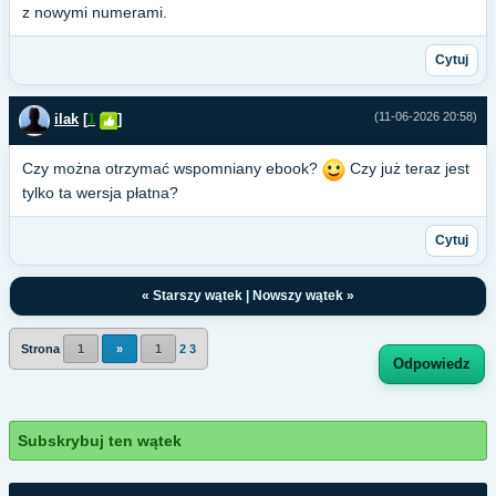
z nowymi numerami.
Cytuj
(11-06-2026 20:58)
ilak
[
1
]
Czy można otrzymać wspomniany ebook?
Czy już teraz jest
tylko ta wersja płatna?
Cytuj
«
Starszy wątek
|
Nowszy wątek
»
Strona
1
»
1
2
3
Odpowiedz
Subskrybuj ten wątek