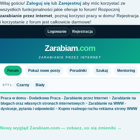
Witaj gościu!
Zaloguj się
lub
Zarejestruj
aby móc korzystać ze
wszystkich funkcjonalności jakie oferuje to forum! Rozpocznij
zarabianie przez internet
, poznaj korzysci pracy w domu! Rejestracja
i korzystanie z forum jest całkowicie darmowe!
Logowanie
Rejestracja
Zarabiam
.com
ZARABIANIE PRZEZ INTERNET
Forum
Pokaż nowe posty
Poradniki
Szukaj
Mentoring
Czarny
Biały
STYL:
Praca w domu - Dodatkowa Praca - Zarabianie przez Internet
>
Zarabianie na
blogach oraz własnych stronach internetowych
>
Zarabianie na WWW -
dyskusje, pytania i odpowiedzi
>
Kupno realnego ruchu reklama strony WWW
Nowy wygląd Zarabiam.com — zobacz, co się zmieniło →