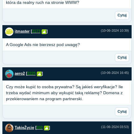
która da realny ruch na stronie WWW?
Cytuj
(10-06-2024 10:39)
itmaster
[
2173
]
A Google Ads nie bierzesz pod uwagę?
Cytuj
(10-06-2024 16:45)
aero2
[
2225
]
Czy może kupić to osoba prywatna? Są jakieś weryfikacje? Ile
trzeba wydać minimum aby wykupić taką reklamę? Domena z
przekierowaniem na program partnerski.
Cytuj
(11-06-2024 03:53)
TakieŻycie
[
202
]