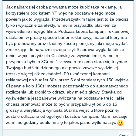
Jak najbardziej osoba prywatna może kupić taka reklamę, ja
korzystałem pod kątem YT więc na podstawie tego może
powiem jak to wygląda: Przedewszystkim fajne jest to że płacisz
tylko i wyłącznie za efekty, w moim przypadku płaciłem za
wyświetlenie mojego filmu. Podczas kupna kampanii reklamowej
ustalalem w prosty sposób baner reklamowy, materiał który ma
być promowany oraz dzienny zasób pieniężny jaki mogę wydać.
Zmierzając do najważniejszego czyli $ sprawa wygląda tak że
mniej więcej przydziela Ci stawkę za wyświetlenie, w moim
przypadku było to 8Gr od 1 viewsa a reklama stara się trzymać
Twojwgo budżetu dziennego ale prawie zawsze wyjdzie jej
troszkę więcej niż zakładałeś. P9 ukończonej kampani
reklamowej np budżet 30zł przez 5 dni zamiast tych 150 wyjdzie
Ci pewnie koło 160zł możesz pozostawić to do automatycznego
rozliczenia lub zrobić to odrazu aby mieć z głowy. Stawka od
wyświetlenia jest zapewne wyliczana na podstawie treści jakie
chcesz promować może to być w przypadku yt od 5 do 15
groszy a weryfikacja wynosiła 50zł na wejsciu ktore pozniej
zostalo odliczone od ogolnych kosztow kampani. Mam nadzieję
że mimo godziny udało mi się to jakoś jasno wytłumaczyć
Cytuj