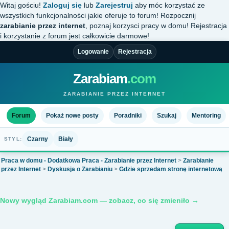
Witaj gościu!
Zaloguj się
lub
Zarejestruj
aby móc korzystać ze
wszystkich funkcjonalności jakie oferuje to forum! Rozpocznij
zarabianie przez internet
, poznaj korzysci pracy w domu! Rejestracja
i korzystanie z forum jest całkowicie darmowe!
Logowanie
Rejestracja
Zarabiam
.com
ZARABIANIE PRZEZ INTERNET
Forum
Pokaż nowe posty
Poradniki
Szukaj
Mentoring
Czarny
Biały
STYL:
Praca w domu - Dodatkowa Praca - Zarabianie przez Internet
>
Zarabianie
przez Internet
>
Dyskusja o Zarabianiu
>
Gdzie sprzedam stronę internetową
Nowy wygląd Zarabiam.com — zobacz, co się zmieniło →