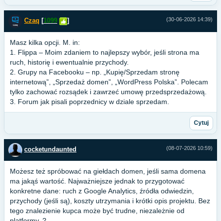
(30-06-2026 14:39)
Czaq
[
1099
]
Masz kilka opcji. M. in:
1. Flippa – Moim zdaniem to najlepszy wybór, jeśli strona ma
ruch, historię i ewentualnie przychody.
2. Grupy na Facebooku – np. „Kupię/Sprzedam stronę
internetową”, „Sprzedaż domen”, „WordPress Polska”. Polecam
tylko zachować rozsądek i zawrzeć umowę przedsprzedażową.
3. Forum jak pisali poprzednicy w dziale sprzedam.
Cytuj
(08-07-2026 10:59)
cocketundaunted
Możesz też spróbować na giełdach domen, jeśli sama domena
ma jakąś wartość. Najważniejsze jednak to przygotować
konkretne dane: ruch z Google Analytics, źródła odwiedzin,
przychody (jeśli są), koszty utrzymania i krótki opis projektu. Bez
tego znalezienie kupca może być trudne, niezależnie od
platformy. ?