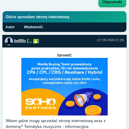
Odpowiedz
Gdzie sprzedam stronę internetową
Autor
Wiadomość
(17-05-2026 07:19)
beRRo
[
11
]
Sprawdź:
Witam gdzie mogę sprzedać stronę internetową wraz z
domeną? Tematyka muzyczno - informacyjna.