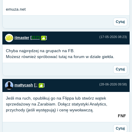
emuza.net
Cytuj
(17-05-2026 08:23)
itmaster
[
2173
]
Chyba najprędzej na grupach na FB.
Możesz również spróbować tutaj na forum w dziale giełda.
Cytuj
(28-06-2026 09:58)
mattycash
[
0
]
Jeśli ma ruch, opublikuj go na Flippa lub stwórz wątek
sprzedażowy na Zarabiam. Dołącz statystyki Analytics,
przychody (jeśli występują) i cenę wywoławczą.
FNF
Cytuj