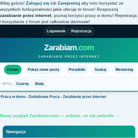
Witaj gościu!
Zaloguj się
lub
Zarejestruj
aby móc korzystać ze
wszystkich funkcjonalności jakie oferuje to forum! Rozpocznij
zarabianie przez internet
, poznaj korzysci pracy w domu! Rejestracja
i korzystanie z forum jest całkowicie darmowe!
Logowanie
Rejestracja
Zarabiam
.com
ZARABIANIE PRZEZ INTERNET
Forum
Pokaż nowe posty
Poradniki
Szukaj
Mentoring
Czarny
Biały
STYL:
Praca w domu - Dodatkowa Praca - Zarabianie przez Internet
Nowy wygląd Zarabiam.com — zobacz, co się zmieniło →
Nawigacja