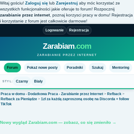
Witaj gościu!
Zaloguj się
lub
Zarejestruj
aby móc korzystać ze
wszystkich funkcjonalności jakie oferuje to forum! Rozpocznij
zarabianie przez internet
, poznaj korzysci pracy w domu! Rejestracja
i korzystanie z forum jest całkowicie darmowe!
Logowanie
Rejestracja
Zarabiam
.com
ZARABIANIE PRZEZ INTERNET
Forum
Pokaż nowe posty
Poradniki
Szukaj
Mentoring
Czarny
Biały
STYL:
Praca w domu - Dodatkowa Praca - Zarabianie przez Internet
>
Refback
>
Refback za Pieniądze
>
1zł za każdą zaproszoną osobę na Discorda + follow
TikTok
Nowy wygląd Zarabiam.com — zobacz, co się zmieniło →