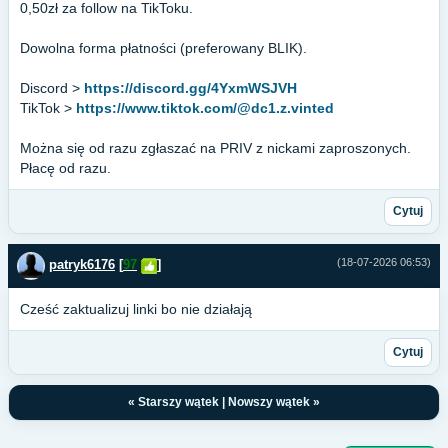
0,50zł za follow na TikToku.
Dowolna forma płatności (preferowany BLIK).
Discord >
https://discord.gg/4YxmWSJVH
TikTok >
https://www.tiktok.com/@dc1.z.vinted
Można się od razu zgłaszać na PRIV z nickami zaproszonych.
Płacę od razu.
Cytuj
(18-07-2026 06:53)
patryk6176
[
97
]
Cześć zaktualizuj linki bo nie działają
Cytuj
«
Starszy wątek
|
Nowszy wątek
»