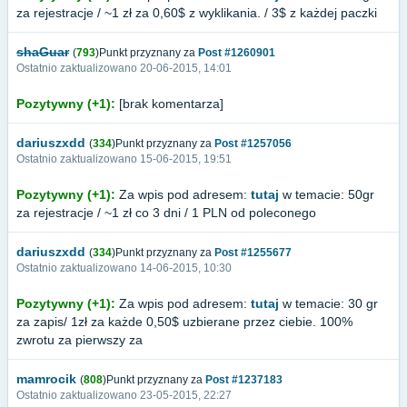
za rejestracje / ~1 zł za 0,60$ z wyklikania. / 3$ z każdej paczki
shaGuar
(
793
)Punkt przyznany za
Post #1260901
Ostatnio zaktualizowano 20-06-2015, 14:01
Pozytywny (+1):
[brak komentarza]
dariuszxdd
(
334
)Punkt przyznany za
Post #1257056
Ostatnio zaktualizowano 15-06-2015, 19:51
Pozytywny (+1):
Za wpis pod adresem:
tutaj
w temacie: 50gr
za rejestracje / ~1 zł co 3 dni / 1 PLN od poleconego
dariuszxdd
(
334
)Punkt przyznany za
Post #1255677
Ostatnio zaktualizowano 14-06-2015, 10:30
Pozytywny (+1):
Za wpis pod adresem:
tutaj
w temacie: 30 gr
za zapis/ 1zł za każde 0,50$ uzbierane przez ciebie. 100%
zwrotu za pierwszy za
mamrocik
(
808
)Punkt przyznany za
Post #1237183
Ostatnio zaktualizowano 23-05-2015, 22:27