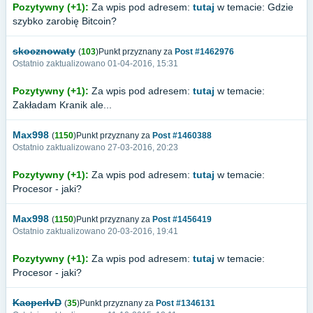
Pozytywny (+1):
Za wpis pod adresem:
tutaj
w temacie: Gdzie
szybko zarobię Bitcoin?
skocznowaty
(
103
)Punkt przyznany za
Post #1462976
Ostatnio zaktualizowano 01-04-2016, 15:31
Pozytywny (+1):
Za wpis pod adresem:
tutaj
w temacie:
Zakładam Kranik ale...
Max998
(
1150
)Punkt przyznany za
Post #1460388
Ostatnio zaktualizowano 27-03-2016, 20:23
Pozytywny (+1):
Za wpis pod adresem:
tutaj
w temacie:
Procesor - jaki?
Max998
(
1150
)Punkt przyznany za
Post #1456419
Ostatnio zaktualizowano 20-03-2016, 19:41
Pozytywny (+1):
Za wpis pod adresem:
tutaj
w temacie:
Procesor - jaki?
KacperIvD
(
35
)Punkt przyznany za
Post #1346131