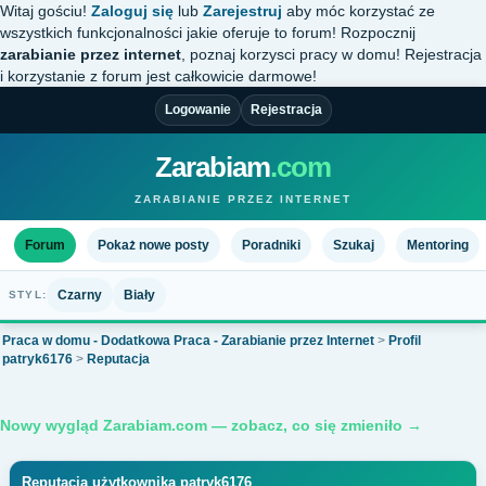
Witaj gościu!
Zaloguj się
lub
Zarejestruj
aby móc korzystać ze
wszystkich funkcjonalności jakie oferuje to forum! Rozpocznij
zarabianie przez internet
, poznaj korzysci pracy w domu! Rejestracja
i korzystanie z forum jest całkowicie darmowe!
Logowanie
Rejestracja
Zarabiam
.com
ZARABIANIE PRZEZ INTERNET
Forum
Pokaż nowe posty
Poradniki
Szukaj
Mentoring
Czarny
Biały
STYL:
Praca w domu - Dodatkowa Praca - Zarabianie przez Internet
>
Profil
patryk6176
>
Reputacja
Nowy wygląd Zarabiam.com — zobacz, co się zmieniło →
Reputacja użytkownika patryk6176