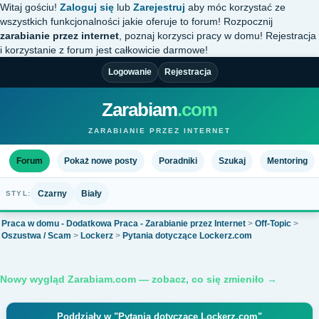
Witaj gościu!
Zaloguj się
lub
Zarejestruj
aby móc korzystać ze
wszystkich funkcjonalności jakie oferuje to forum! Rozpocznij
zarabianie przez internet
, poznaj korzysci pracy w domu! Rejestracja
i korzystanie z forum jest całkowicie darmowe!
Logowanie
Rejestracja
Zarabiam
.com
ZARABIANIE PRZEZ INTERNET
Forum
Pokaż nowe posty
Poradniki
Szukaj
Mentoring
Czarny
Biały
STYL:
Praca w domu - Dodatkowa Praca - Zarabianie przez Internet
>
Off-Topic
>
Oszustwa / Scam
>
Lockerz
>
Pytania dotyczące Lockerz.com
Nowy wygląd Zarabiam.com — zobacz, co się zmieniło →
Poddziały w "Pytania dotyczące Lockerz.com"