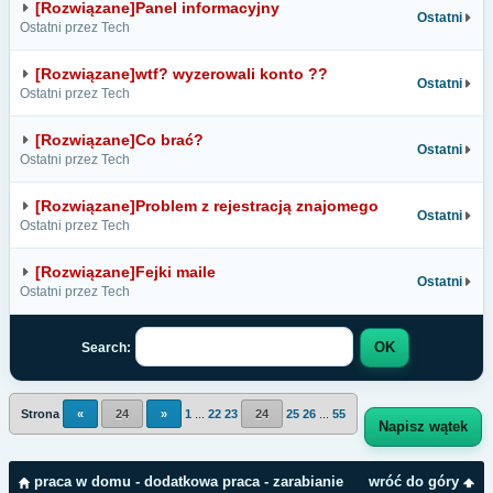
[Rozwiązane]Panel informacyjny
Ostatni
Ostatni przez Tech
[Rozwiązane]wtf? wyzerowali konto ??
Ostatni
Ostatni przez Tech
[Rozwiązane]Co brać?
Ostatni
Ostatni przez Tech
[Rozwiązane]Problem z rejestracją znajomego
Ostatni
Ostatni przez Tech
[Rozwiązane]Fejki maile
Ostatni
Ostatni przez Tech
Search:
Strona
«
24
»
1
...
22
23
24
25
26
...
55
Napisz wątek
praca w domu - dodatkowa praca - zarabianie
wróć do góry