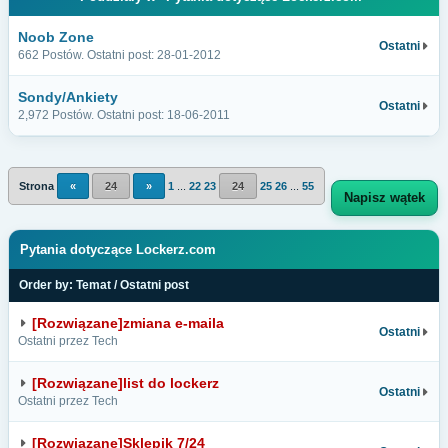
Noob Zone
Ostatni
662 Postów. Ostatni post: 28-01-2012
Sondy/Ankiety
Ostatni
2,972 Postów. Ostatni post: 18-06-2011
Strona
«
24
»
1
...
22
23
24
25
26
...
55
Napisz wątek
Pytania dotyczące Lockerz.com
Order by:
Temat
/
Ostatni post
[Rozwiązane]zmiana e-maila
Ostatni
Ostatni przez Tech
[Rozwiązane]list do lockerz
Ostatni
Ostatni przez Tech
[Rozwiązane]Sklepik 7/24