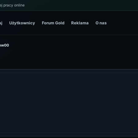
j pracy online
aj
Użytkownicy
Forum Gold
Reklama
O nas
bmw00