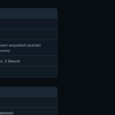
rocent wszystkich postów)
e posty
)
nut, 2 Sekund
iadomość.