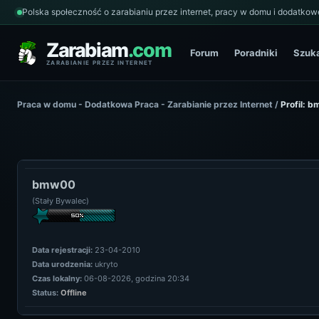
Polska społeczność o zarabianiu przez internet, pracy w domu i dodatkowe
Zarabiam
.com
Forum
Poradniki
Szuk
ZARABIANIE PRZEZ INTERNET
Praca w domu - Dodatkowa Praca - Zarabianie przez Internet
/
Profil: 
bmw00
(Stały Bywalec)
Data rejestracji:
23-04-2010
Data urodzenia:
ukryto
Czas lokalny:
06-08-2026, godzina 20:34
Status:
Offline