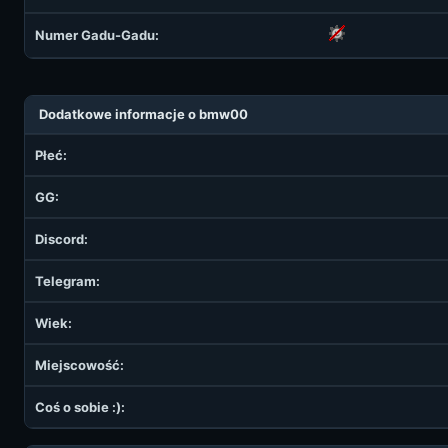
Numer Gadu-Gadu:
Dodatkowe informacje o bmw00
Płeć:
GG:
Discord:
Telegram:
Wiek:
Miejscowość:
Coś o sobie :):