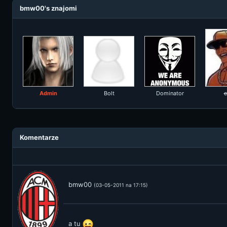
bmw00's znajomi
Admin
Bolt
Dominator
e
Komentarze
bmw00
(03-05-2011 na 17:15)
a tu