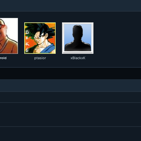
rold
ptasior
xBlackxK