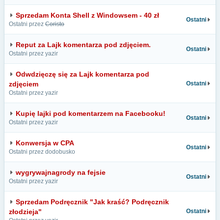
Sprzedam Konta Shell z Windowsem - 40 zł
Ostatni
Ostatni przez
Coristo
Reput za Lajk komentarza pod zdjęciem.
Ostatni
Ostatni przez yazir
Odwdzięczę się za Lajk komentarza pod
zdjęciem
Ostatni
Ostatni przez yazir
Kupię lajki pod komentarzem na Facebooku!
Ostatni
Ostatni przez yazir
Konwersja w CPA
Ostatni
Ostatni przez dodobusko
wygrywajnagrody na fejsie
Ostatni
Ostatni przez yazir
Sprzedam Podręcznik "Jak kraść? Podręcznik
złodzieja"
Ostatni