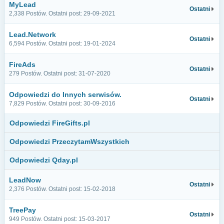
MyLead
Ostatni
2,338 Postów. Ostatni post: 29-09-2021
Lead.Network
Ostatni
6,594 Postów. Ostatni post: 19-01-2024
FireAds
Ostatni
279 Postów. Ostatni post: 31-07-2020
Odpowiedzi do Innych serwisów.
Ostatni
7,829 Postów. Ostatni post: 30-09-2016
Odpowiedzi FireGifts.pl
Odpowiedzi PrzeczytamWszystkich
Odpowiedzi Qday.pl
LeadNow
Ostatni
2,376 Postów. Ostatni post: 15-02-2018
TreePay
Ostatni
949 Postów. Ostatni post: 15-03-2017