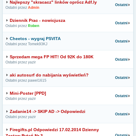
Najlepszy "skracacz" linków oprócz Adf.ly
Ostatni
Ostatni przez
Admin
Dziennik Prac - nowicjusza
Ostatni
Ostatni przez
Roben
Cheetos - wygraj PSVITA
Ostatni
Ostatni przez Tomek93KJ
Sprzedam mega FP HIT! Od 92K do 180K
Ostatni
Ostatni przez yazir
aki autosurf do nabijania wyświetleń?
Ostatni
Ostatni przez pawel1615
Mini-Poster [PPD]
Ostatni
Ostatni przez yazir
Zadanie14 -> SKIP AD -> Odpowiedzi
Ostatni
Ostatni przez yazir
Firegifts.pl Odpowiedzi 17.02.2014 Dzienny
Zestaw Pytań Nr 3
Ostatni