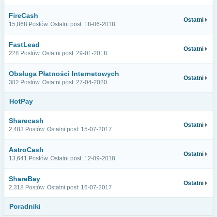
FireCash
Ostatni
15,868 Postów. Ostatni post: 18-06-2018
FastLead
Ostatni
228 Postów. Ostatni post: 29-01-2018
Obsługa Płatności Internetowych
Ostatni
382 Postów. Ostatni post: 27-04-2020
HotPay
Sharecash
Ostatni
2,483 Postów. Ostatni post: 15-07-2017
AstroCash
Ostatni
13,641 Postów. Ostatni post: 12-09-2018
ShareBay
Ostatni
2,318 Postów. Ostatni post: 16-07-2017
Poradniki