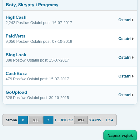
Boty, Skrypty i Programy
HighCash
Ostatni
2,242 Postów. Ostatni post: 16-07-2017
PaidVerts
Ostatni
9,056 Postów. Ostatni post: 07-10-2019
BlogLock
Ostatni
388 Postów. Ostatni post: 15-07-2017
CashBuzz
Ostatni
479 Postów. Ostatni post: 15-07-2017
GoUpload
Ostatni
328 Postów. Ostatni post: 30-10-2015
Strona
«
893
»
1
...
891
892
893
894
895
...
1394
Napisz wątek