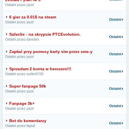
Ostatni przez yazir
6 gier za 0.01$ na steam
Ostatni
Ostatni przez yazir
Safeclix - na skrypcie PTCEvolution.
Ostatni
Ostatni przez danides
Zapłać przy pomocy karty sim przez sms-y
Ostatni
Ostatni przez yazir
Sprzedam 2 konta w herozero!!!
Ostatni
Ostatni przez surfer0700
Super fanpage 50k
Ostatni
Ostatni przez yazir
Fanpage 3k+
Ostatni
Ostatni przez yazir
Bot do komentarzy
Ostatni
Ostatni przez fapial