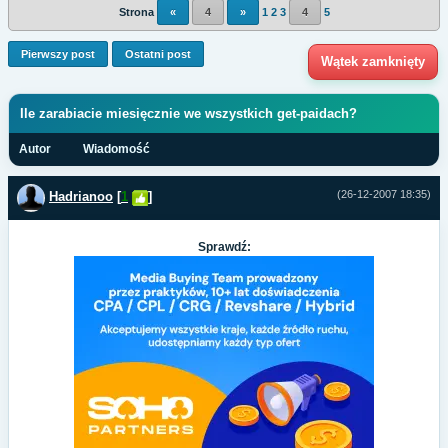
Strona
«
4
»
1
2
3
4
5
Pierwszy post
Ostatni post
Wątek zamknięty
Ile zarabiacie miesięcznie we wszystkich get-paidach?
Autor
Wiadomość
(26-12-2007 18:35)
Hadrianoo
[
1
]
Sprawdź: