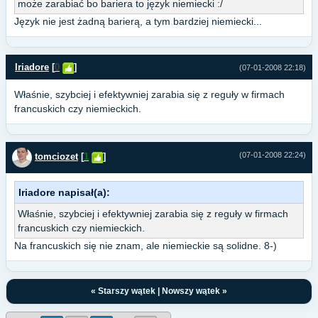
może zarabiać bo bariera to język niemiecki :/
Język nie jest żadną barierą, a tym bardziej niemiecki...
Iriadore
[
0
]
(07-01-2008 22:18)
Właśnie, szybciej i efektywniej zarabia się z reguły w firmach
francuskich czy niemieckich.
(07-01-2008 22:24)
tomciozet
[
1
]
Iriadore napisał(a):
Właśnie, szybciej i efektywniej zarabia się z reguły w firmach
francuskich czy niemieckich.
Na francuskich się nie znam, ale niemieckie są solidne. 8-)
«
Starszy wątek
|
Nowszy wątek
»