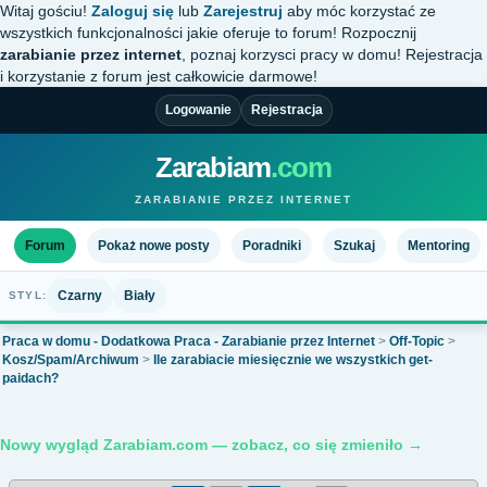
Witaj gościu!
Zaloguj się
lub
Zarejestruj
aby móc korzystać ze
wszystkich funkcjonalności jakie oferuje to forum! Rozpocznij
zarabianie przez internet
, poznaj korzysci pracy w domu! Rejestracja
i korzystanie z forum jest całkowicie darmowe!
Logowanie
Rejestracja
Zarabiam
.com
ZARABIANIE PRZEZ INTERNET
Forum
Pokaż nowe posty
Poradniki
Szukaj
Mentoring
Czarny
Biały
STYL:
Praca w domu - Dodatkowa Praca - Zarabianie przez Internet
>
Off-Topic
>
Kosz/Spam/Archiwum
>
Ile zarabiacie miesięcznie we wszystkich get-
paidach?
Nowy wygląd Zarabiam.com — zobacz, co się zmieniło →