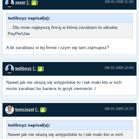
(06-01-2008 11:15)
xexer
[
0
]
tediboyz napisał(a):
... Dla mnie najlepszą firmą w której zarabiam to włoskie
PayPerUse.
A ile zarabiasz w tej firmie i czym się tam zajmujesz?
(06-01-2008 12:44)
tediboyz
[
0
]
Nawet jak nie okażą się antypolskie to i tak mało kto w nich
może zarabiać bo bariera to język niemiecki :/
(06-01-2008 13:17)
tomciozet
[
1
]
tediboyz napisał(a):
Nawet jak nie okażą się antypolskie to i tak mało kto w nich