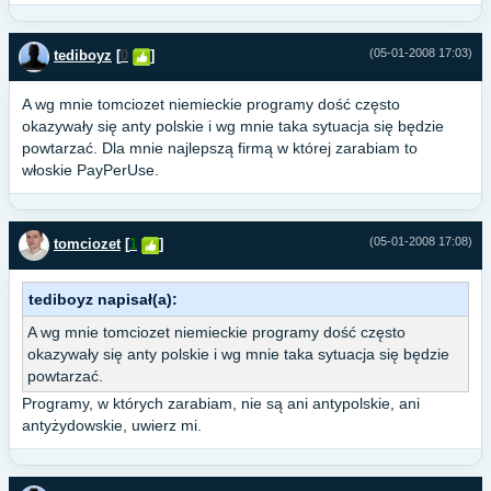
(05-01-2008 17:03)
tediboyz
[
0
]
A wg mnie tomciozet niemieckie programy dość często
okazywały się anty polskie i wg mnie taka sytuacja się będzie
powtarzać. Dla mnie najlepszą firmą w której zarabiam to
włoskie PayPerUse.
(05-01-2008 17:08)
tomciozet
[
1
]
tediboyz napisał(a):
A wg mnie tomciozet niemieckie programy dość często
okazywały się anty polskie i wg mnie taka sytuacja się będzie
powtarzać.
Programy, w których zarabiam, nie są ani antypolskie, ani
antyżydowskie, uwierz mi.