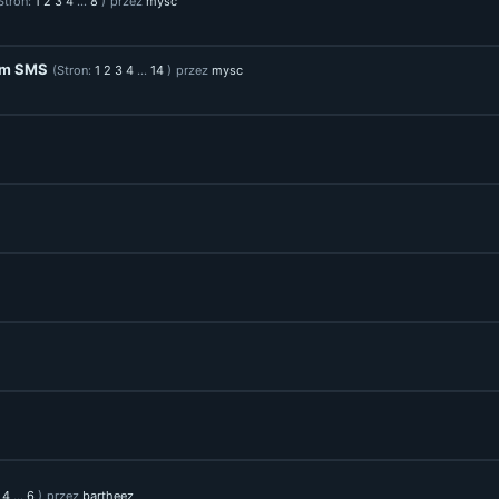
Stron:
1
2
3
4
...
8
)
przez
mysc
um SMS
(Stron:
1
2
3
4
...
14
)
przez
mysc
4
...
6
)
przez
bartheez