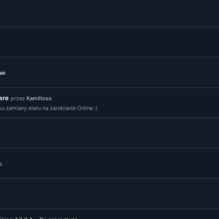
ak
are
przez
Kamilloso
u zamiany etatu na zarabianie Online :)
o