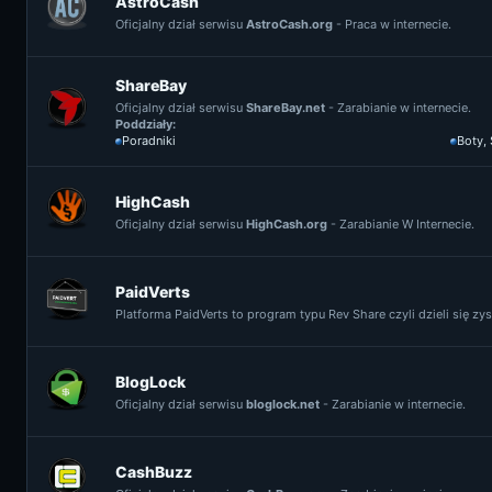
AstroCash
Oficjalny dział serwisu
AstroCash.org
- Praca w internecie.
ShareBay
Oficjalny dział serwisu
ShareBay.net
- Zarabianie w internecie.
Poddziały:
Poradniki
Boty,
HighCash
Oficjalny dział serwisu
HighCash.org
- Zarabianie W Internecie.
PaidVerts
Platforma PaidVerts to program typu Rev Share czyli dzieli się z
BlogLock
Oficjalny dział serwisu
bloglock.net
- Zarabianie w internecie.
CashBuzz