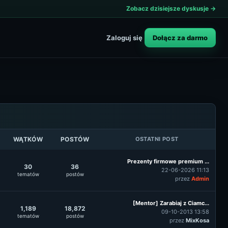
Zobacz dzisiejsze dyskusje →
Dołącz za darmo
Zaloguj się
WĄTKÓW
POSTÓW
OSTATNI POST
Prezenty firmowe premium ...
30
36
22-06-2026 11:13
tematów
postów
przez
Admin
[Mentor] Zarabiaj z Ciamc...
1,189
18,872
09-10-2013 13:58
tematów
postów
przez
MixKosa