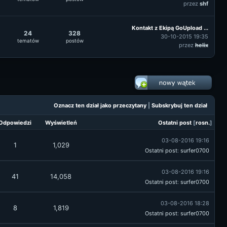
przez
shf
Kontakt z Ekipą GoUpload ...
24
328
30-10-2015 19:35
tematów
postów
przez
helix
Oznacz ten dział jako przeczytany
|
Subskrybuj ten dział
Odpowiedzi
Wyświetleń
Ostatni post
[
rosn.
]
03-08-2016 19:16
1
1,029
Ostatni post
:
surfer0700
03-08-2016 19:16
41
14,058
Ostatni post
:
surfer0700
03-08-2016 18:28
8
1,819
Ostatni post
:
surfer0700