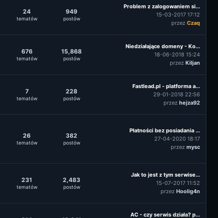
Problem z zalogowaniem si...
24
949
15-03-2017 17:12
tematów
postów
przez
Czaq
Niedziałające domeny - Ko...
676
15,868
18-06-2018 15:24
tematów
postów
przez
Kiljan
Fastlead.pl - platforma a...
7
228
29-01-2018 22:56
tematów
postów
przez
hejza92
Płatności bez posiadania ...
26
382
27-04-2020 18:17
tematów
postów
przez
mysc
Jak to jest z tym serwise...
231
2,483
15-07-2017 11:52
tematów
postów
przez
Hoolig4n
AC - czy serwis działa? p...