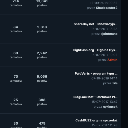
214
13,641
12-09-2018 09:32
tematów
postów
przez
Shadecaster2
ShareBay.net - Innowacyjn...
84
2,318
16-07-2017 18:28
tematów
postów
przez
xjointmanx
HighCash.org - Ogólna Dys...
69
2,242
16-07-2017 10:02
tematów
postów
przez
Admin
PaidVerts - program typu ...
70
9,056
07-10-2019 14:14
tematów
postów
przez
zila
BlogLock.net - Darmowa Pl...
25
388
15-07-2017 13:47
tematów
postów
przez
nykkusek
CashBUZZ.org na sprzedaż
30
479
15-07-2017 11:28
tematów
postów