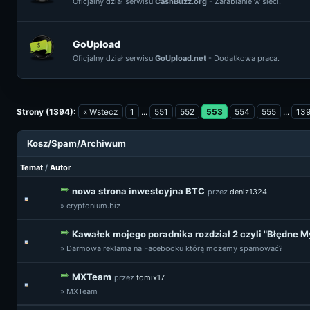
Oficjalny dział serwisu
CashBuzz.org
- Zarabianie w sieci.
GoUpload
Oficjalny dział serwisu
GoUpload.net
- Dodatkowa praca.
Strony (1394):
« Wstecz
1
...
551
552
553
554
555
...
13
Kosz/Spam/Archiwum
Temat
/
Autor
nowa strona inwestcyjna BTC
przez
deniz1324
» cryptonium.biz
Kawałek mojego poradnika rozdział 2 czyli "Błędne M
» Darmowa reklama na Facebooku którą możemy spamować?
MXTeam
przez
tomix17
» MXTeam