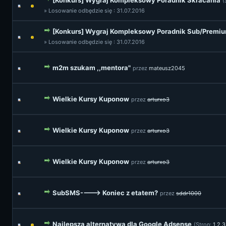
[Konkurs] Wygraj Kompleksowy Poradnik Skracania
(
» Losowanie odbędzie się : 31.07.2016
[Konkurs] Wygraj Kompleksowy Poradnik Sub/Premi
» Losowanie odbędzie się : 31.07.2016
m2m szukam ,,mentora"
przez
mateusz2045
Wielkie Kursy Kuponow
przez
arturxo3
Wielkie Kursy Kuponow
przez
arturxo3
Wielkie Kursy Kuponow
przez
arturxo3
SubSMS----> Koniec z etatem?
przez
sddr1000
Najlepsza alternatywa dla Google Adsense
(Stron:
1
2
3