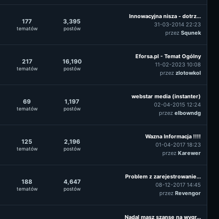
Innowacyjna nisza - dotrz...
177
3,395
31-03-2014 22:23
tematów
postów
przez
Squnek
Eforsa.pl - Temat Ogólny
217
16,190
11-02-2023 10:08
tematów
postów
przez
zlotowkol
webstar media (instanter)
69
1,197
02-04-2015 12:24
tematów
postów
przez
elbowndg
Wazna Informacja !!!!
125
2,196
01-04-2017 18:23
tematów
postów
przez
Karewer
Problem z zarejestrowanie...
188
4,647
08-12-2017 14:45
tematów
postów
przez
Revengor
Nadal masz szansę na wygr...