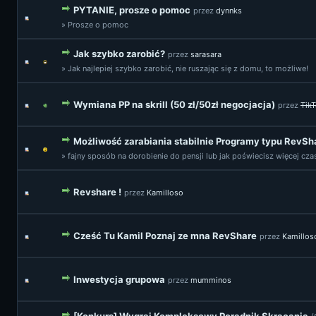
PYTANIE, prosze o pomoc
przez
dynnks
» Prosze o pomoc
Jak szybko zarobić?
przez
sarasara
» Jak najlepiej szybko zarobić, nie ruszając się z domu, to możliwe!
Wymiana PP na skrill (50 zł/50zł negocjacja)
przez
TikT
Możliwość zarabiania stabilnie Programy typu RevSh
» fajny sposób na dorobienie do pensji lub jak poświecisz więcej czas
Revshare !
przez
Kamilloso
Cześć Tu Kamil Poznaj ze mna RevShare
przez
Kamillos
Inwestycja grupowa
przez
mumminos