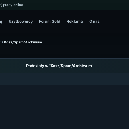
j pracy online
aj
Użytkownicy
Forum Gold
Reklama
O nas
c
/
Kosz/Spam/Archiwum
Poddziały w "Kosz/Spam/Archiwum"