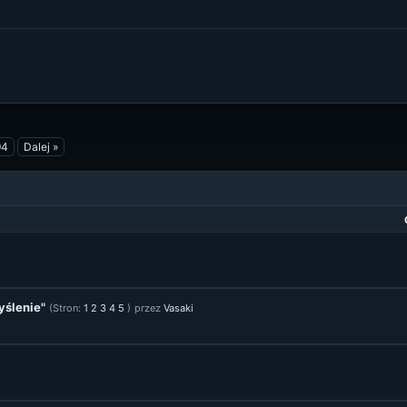
94
Dalej »
yślenie"
(Stron:
1
2
3
4
5
)
przez
Vasaki