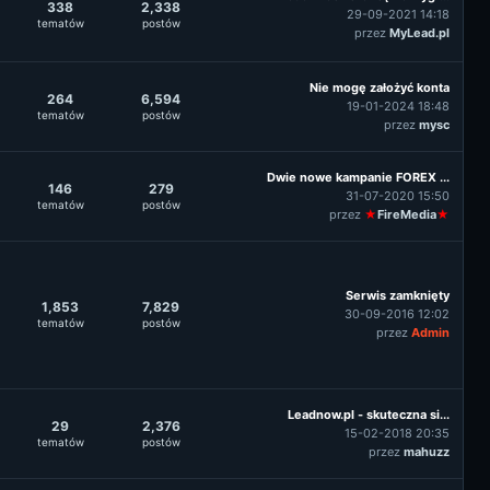
338
2,338
29-09-2021 14:18
tematów
postów
przez
MyLead.pl
Nie mogę założyć konta
264
6,594
19-01-2024 18:48
tematów
postów
przez
mysc
Dwie nowe kampanie FOREX ...
146
279
31-07-2020 15:50
tematów
postów
przez
★
FireMedia
★
Serwis zamknięty
1,853
7,829
30-09-2016 12:02
tematów
postów
przez
Admin
Leadnow.pl - skuteczna si...
29
2,376
15-02-2018 20:35
tematów
postów
przez
mahuzz