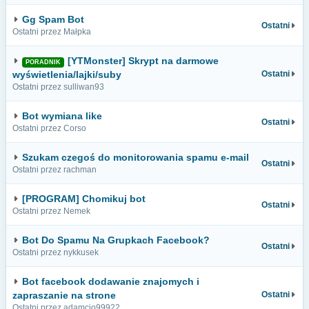
Gg Spam Bot
Ostatni
Ostatni przez Małpka
[YTMonster] Skrypt na darmowe
PORADNIK
wyświetlenia/lajki/suby
Ostatni
Ostatni przez sulliwan93
Bot wymiana like
Ostatni
Ostatni przez Corso
Szukam czegoś do monitorowania spamu e-mail
Ostatni
Ostatni przez rachman
[PROGRAM] Chomikuj bot
Ostatni
Ostatni przez Nemek
Bot Do Spamu Na Grupkach Facebook?
Ostatni
Ostatni przez nykkusek
Bot facebook dodawanie znajomych i
zapraszanie na strone
Ostatni
Ostatni przez adamcio99922