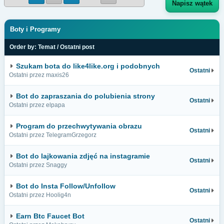
Napisz wątek
Boty i Programy
Order by:
Temat
/
Ostatni post
Szukam bota do like4like.org i podobnych
Ostatni
Ostatni przez maxis26
Bot do zapraszania do polubienia strony
Ostatni
Ostatni przez elpapa
Program do przechwytywania obrazu
Ostatni
Ostatni przez TelegramGrzegorz
Bot do lajkowania zdjęć na instagramie
Ostatni
Ostatni przez Snaggy
Bot do Insta Follow/Unfollow
Ostatni
Ostatni przez Hoolig4n
Earn Btc Faucet Bot
Ostatni