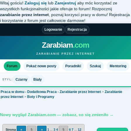
Witaj gościu!
Zaloguj się
lub
Zarejestruj
aby móc korzystać ze
wszystkich funkcjonalności jakie oferuje to forum! Rozpocznij
zarabianie przez internet
, poznaj korzysci pracy w domu! Rejestracja
i korzystanie z forum jest całkowicie darmowe!
Logowanie
Rejestracja
Zarabiam
.com
ZARABIANIE PRZEZ INTERNET
Forum
Pokaż nowe posty
Poradniki
Szukaj
Mentoring
Czarny
Biały
STYL:
Praca w domu - Dodatkowa Praca - Zarabianie przez Internet
>
Zarabianie
przez Internet
>
Boty i Programy
Nowy wygląd Zarabiam.com — zobacz, co się zmieniło →
Strona
«
5
»
1
...
3
4
5
6
7
...
12