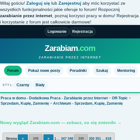
Witaj gościu!
Zaloguj się
lub
Zarejestruj
aby móc korzystać ze
wszystkich funkcjonalności jakie oferuje to forum! Rozpocznij
zarabianie przez internet
, poznaj korzysci pracy w domu! Rejestracja
i korzystanie z forum jest całkowicie darmowe!
Logowanie
Rejestracja
Zarabiam
.com
ZARABIANIE PRZEZ INTERNET
Forum
Pokaż nowe posty
Poradniki
Szukaj
Mentoring
Czarny
Biały
STYL:
Praca w domu - Dodatkowa Praca - Zarabianie przez Internet
>
Off-Topic
>
Sprzedam, Kupię, Zamienię
>
Archiwum - Sprzedam, Kupię, Zamienię
Nowy wygląd Zarabiam.com — zobacz, co się zmieniło →
Strona
«
349
»
1
...
347
348
349
350
351
...
618