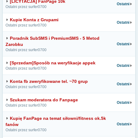
[LICYTACJA] FanPage 10k
Ostatni
Ostatni przez surfer0700
Kupie Konta z Grupami
Ostatni
Ostatni przez surfer0700
Poradnik SubSMS i PremiumSMS - 5 Metod
Zarobku
Ostatni
Ostatni przez surfer0700
[Sprzedam]Sposób na weryfikacje appek
Ostatni
Ostatni przez surfer0700
Konta fb zweryfikowane tel. ~70 grup
Ostatni
Ostatni przez surfer0700
Szukam moderatora do Fanpage
Ostatni
Ostatni przez surfer0700
Kupię FanPage na temat siłowni/fitness ok.5k
fanów
Ostatni
Ostatni przez surfer0700