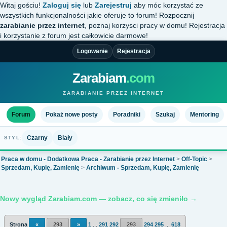
Witaj gościu!
Zaloguj się
lub
Zarejestruj
aby móc korzystać ze
wszystkich funkcjonalności jakie oferuje to forum! Rozpocznij
zarabianie przez internet
, poznaj korzysci pracy w domu! Rejestracja
i korzystanie z forum jest całkowicie darmowe!
Logowanie
Rejestracja
Zarabiam
.com
ZARABIANIE PRZEZ INTERNET
Forum
Pokaż nowe posty
Poradniki
Szukaj
Mentoring
Czarny
Biały
STYL:
Praca w domu - Dodatkowa Praca - Zarabianie przez Internet
>
Off-Topic
>
Sprzedam, Kupię, Zamienię
>
Archiwum - Sprzedam, Kupię, Zamienię
Nowy wygląd Zarabiam.com — zobacz, co się zmieniło →
Strona
«
293
»
1
...
291
292
293
294
295
...
618