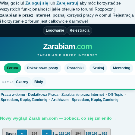
Witaj gościu!
Zaloguj się
lub
Zarejestruj
aby móc korzystać ze
wszystkich funkcjonalności jakie oferuje to forum! Rozpocznij
zarabianie przez internet
, poznaj korzysci pracy w domu! Rejestracja
i korzystanie z forum jest całkowicie darmowe!
Logowanie
Rejestracja
Zarabiam
.com
ZARABIANIE PRZEZ INTERNET
Forum
Pokaż nowe posty
Poradniki
Szukaj
Mentoring
Czarny
Biały
STYL:
Praca w domu - Dodatkowa Praca - Zarabianie przez Internet
>
Off-Topic
>
Sprzedam, Kupię, Zamienię
>
Archiwum - Sprzedam, Kupię, Zamienię
Nowy wygląd Zarabiam.com — zobacz, co się zmieniło →
Strona
«
194
»
1
...
192
193
194
195
196
...
618