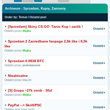
Archiwum - Sprzedam, Kupię, Zamienię
Order by:
Temat
/
Ostatni post
[Sprzedam] Skiny CS:GO .Tanio Kup i zarób !
Ostatni
Ostatni przez
Majka
Sprzedam 2 Zaniedbane fanpage 2,5k like i 8,5k
like
Ostatni
Ostatni przez
Majka
Sprzedam 0.0838 BTC
Ostatni
Ostatni przez
piotrekprorok
Nieaktualne
Ostatni
Ostatni przez MaLiN
[S] Grupa ~27k osob - 30zl
Ostatni
Ostatni przez
Majka
PayPal --> Skrill/PSC
Ostatni
Ostatni przez poczmail