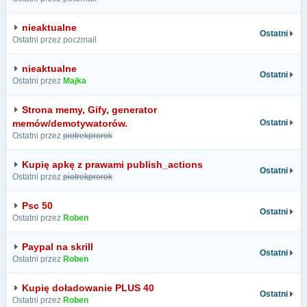
nieaktualne
Ostatni
Ostatni przez poczmail
nieaktualne
Ostatni
Ostatni przez
Majka
Strona memy, Gify, generator
memów/demotywatorów.
Ostatni
Ostatni przez
piotrekprorok
Kupię apkę z prawami publish_actions
Ostatni
Ostatni przez
piotrekprorok
Psc 50
Ostatni
Ostatni przez
Roben
Paypal na skrill
Ostatni
Ostatni przez
Roben
Kupię doładowanie PLUS 40
Ostatni
Ostatni przez
Roben