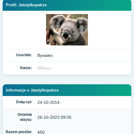
Profil: Jatutylkopatrze
Usertitle:
Bywalec
Status:
Offline
Informacje o Jatutylkopatrze
Dołączył:
24-10-2014
Ostatnia
26-10-2023 09:05
wizyta:
Razem postów:
450