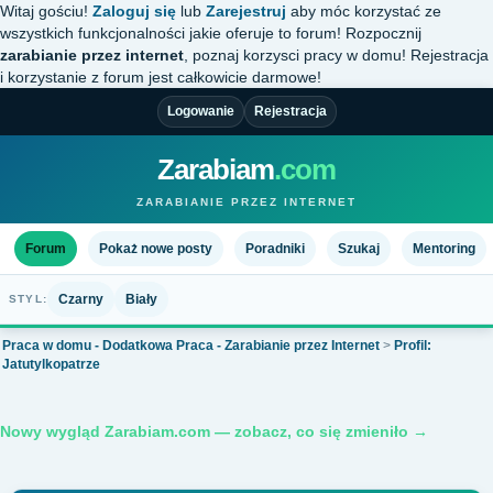
Witaj gościu!
Zaloguj się
lub
Zarejestruj
aby móc korzystać ze
wszystkich funkcjonalności jakie oferuje to forum! Rozpocznij
zarabianie przez internet
, poznaj korzysci pracy w domu! Rejestracja
i korzystanie z forum jest całkowicie darmowe!
Logowanie
Rejestracja
Zarabiam
.com
ZARABIANIE PRZEZ INTERNET
Forum
Pokaż nowe posty
Poradniki
Szukaj
Mentoring
Czarny
Biały
STYL:
Praca w domu - Dodatkowa Praca - Zarabianie przez Internet
>
Profil:
Jatutylkopatrze
Nowy wygląd Zarabiam.com — zobacz, co się zmieniło →