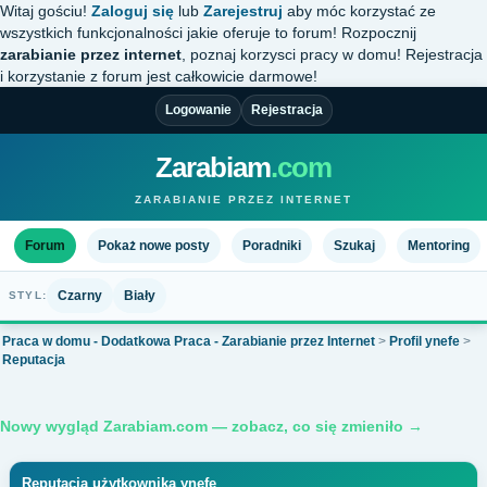
Witaj gościu!
Zaloguj się
lub
Zarejestruj
aby móc korzystać ze
wszystkich funkcjonalności jakie oferuje to forum! Rozpocznij
zarabianie przez internet
, poznaj korzysci pracy w domu! Rejestracja
i korzystanie z forum jest całkowicie darmowe!
Logowanie
Rejestracja
Zarabiam
.com
ZARABIANIE PRZEZ INTERNET
Forum
Pokaż nowe posty
Poradniki
Szukaj
Mentoring
Czarny
Biały
STYL:
Praca w domu - Dodatkowa Praca - Zarabianie przez Internet
>
Profil ynefe
>
Reputacja
Nowy wygląd Zarabiam.com — zobacz, co się zmieniło →
Reputacja użytkownika ynefe