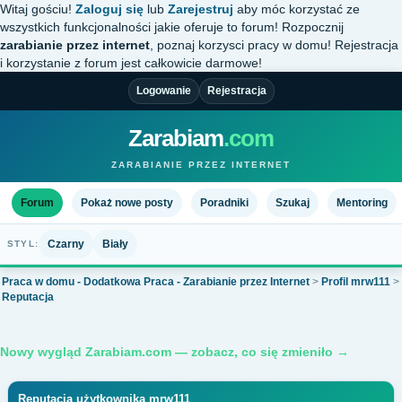
Witaj gościu!
Zaloguj się
lub
Zarejestruj
aby móc korzystać ze
wszystkich funkcjonalności jakie oferuje to forum! Rozpocznij
zarabianie przez internet
, poznaj korzysci pracy w domu! Rejestracja
i korzystanie z forum jest całkowicie darmowe!
Logowanie
Rejestracja
Zarabiam
.com
ZARABIANIE PRZEZ INTERNET
Forum
Pokaż nowe posty
Poradniki
Szukaj
Mentoring
Czarny
Biały
STYL:
Praca w domu - Dodatkowa Praca - Zarabianie przez Internet
>
Profil mrw111
>
Reputacja
Nowy wygląd Zarabiam.com — zobacz, co się zmieniło →
Reputacja użytkownika mrw111