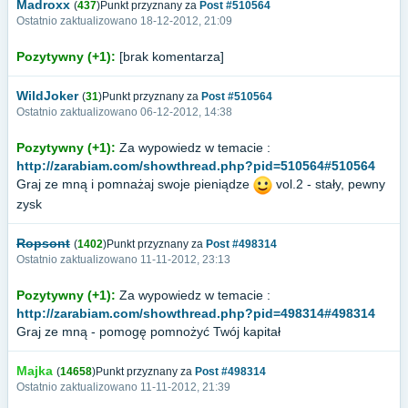
Madroxx
(
437
)Punkt przyznany za
Post #510564
Ostatnio zaktualizowano 18-12-2012, 21:09
Pozytywny (+1):
[brak komentarza]
WildJoker
(
31
)Punkt przyznany za
Post #510564
Ostatnio zaktualizowano 06-12-2012, 14:38
Pozytywny (+1):
Za wypowiedz w temacie :
http://zarabiam.com/showthread.php?pid=510564#510564
Graj ze mną i pomnażaj swoje pieniądze
vol.2 - stały, pewny
zysk
Ropsont
(
1402
)Punkt przyznany za
Post #498314
Ostatnio zaktualizowano 11-11-2012, 23:13
Pozytywny (+1):
Za wypowiedz w temacie :
http://zarabiam.com/showthread.php?pid=498314#498314
Graj ze mną - pomogę pomnożyć Twój kapitał
Majka
(
14658
)Punkt przyznany za
Post #498314
Ostatnio zaktualizowano 11-11-2012, 21:39