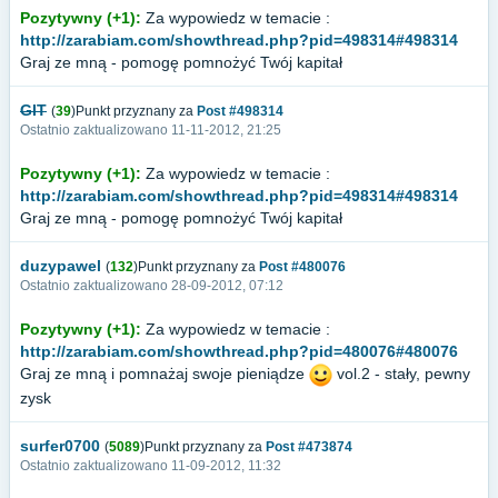
Pozytywny (+1):
Za wypowiedz w temacie :
http://zarabiam.com/showthread.php?pid=498314#498314
Graj ze mną - pomogę pomnożyć Twój kapitał
GIT
(
39
)Punkt przyznany za
Post #498314
Ostatnio zaktualizowano 11-11-2012, 21:25
Pozytywny (+1):
Za wypowiedz w temacie :
http://zarabiam.com/showthread.php?pid=498314#498314
Graj ze mną - pomogę pomnożyć Twój kapitał
duzypawel
(
132
)Punkt przyznany za
Post #480076
Ostatnio zaktualizowano 28-09-2012, 07:12
Pozytywny (+1):
Za wypowiedz w temacie :
http://zarabiam.com/showthread.php?pid=480076#480076
Graj ze mną i pomnażaj swoje pieniądze
vol.2 - stały, pewny
zysk
surfer0700
(
5089
)Punkt przyznany za
Post #473874
Ostatnio zaktualizowano 11-09-2012, 11:32