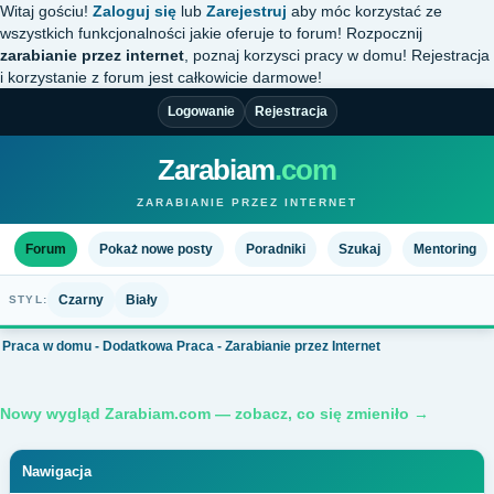
Witaj gościu!
Zaloguj się
lub
Zarejestruj
aby móc korzystać ze
wszystkich funkcjonalności jakie oferuje to forum! Rozpocznij
zarabianie przez internet
, poznaj korzysci pracy w domu! Rejestracja
i korzystanie z forum jest całkowicie darmowe!
Logowanie
Rejestracja
Zarabiam
.com
ZARABIANIE PRZEZ INTERNET
Forum
Pokaż nowe posty
Poradniki
Szukaj
Mentoring
Czarny
Biały
STYL:
Praca w domu - Dodatkowa Praca - Zarabianie przez Internet
Nowy wygląd Zarabiam.com — zobacz, co się zmieniło →
Nawigacja