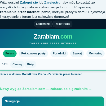
Witaj gościu!
Zaloguj się
lub
Zarejestruj
aby móc korzystać ze
wszystkich funkcjonalności jakie oferuje to forum! Rozpocznij
zarabianie przez internet
, poznaj korzysci pracy w domu! Rejestracja
i korzystanie z forum jest całkowicie darmowe!
Logowanie
Rejestracja
Zarabiam
.com
ZARABIANIE PRZEZ INTERNET
Forum
Pokaż nowe posty
Poradniki
Szukaj
Mentoring
Czarny
Biały
STYL:
Praca w domu - Dodatkowa Praca - Zarabianie przez Internet
Nowy wygląd Zarabiam.com — zobacz, co się zmieniło →
Nawigacja