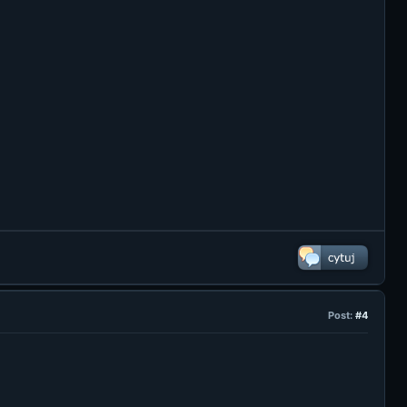
Post:
#4