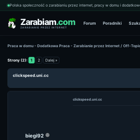
Polska społeczność o zarabianiu przez internet, pracy w domu i dodatkowe
Zarabiam
.com
Forum
Poradniki
Szuk
ZARABIANIE PRZEZ INTERNET
Praca w domu - Dodatkowa Praca - Zarabianie przez Internet
/
Off-Topi
Strony (2):
1
2
Dalej »
clickspeed.uni.cc
clickspeed.uni.cc
biegi92