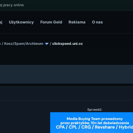
j pracy online
aj
Użytkownicy
Forum Gold
Reklama
O nas
c
/
Kosz/Spam/Archiwum
/
clickspeed.uni.cc
Sprawdź: