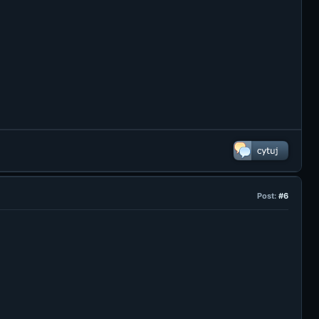
Post:
#6