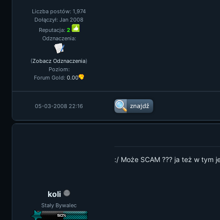
Liczba postów: 1,974
Dołączył: Jan 2008
Reputacja:
2
Odznaczenia:
(
Zobacz Odznaczenia
)
Poziom:
Forum Gold:
0.00
05-03-2008 22:16
:/ Może SCAM ??? ja też w tym
koli
Stały Bywalec