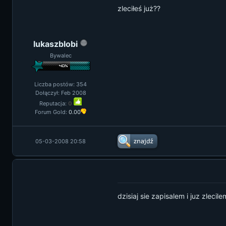
zleciłeś już??
lukaszblobi
Bywalec
Liczba postów: 354
Dołączył: Feb 2008
Reputacja:
0
Forum Gold:
0.00
05-03-2008 20:58
dzisiaj sie zapisalem i juz zlec