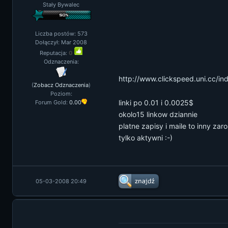
Stały Bywalec
Liczba postów: 573
Dołączył: Mar 2008
Reputacja:
0
Odznaczenia:
http://www.clickspeed.uni.cc/in
(
Zobacz Odznaczenia
)
Poziom:
linki po 0.01 i 0.0025$
Forum Gold:
0.00
okolo15 linkow dziannie
platne zapisy i maile to inny zaro
tylko aktywni :-)
05-03-2008 20:49