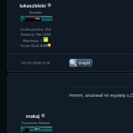
lukaszblobi
Bywalec
Liczba postów: 354
Dołączył: Feb 2008
Reputacja:
0
Forum Gold:
0.00
05-03-2008 21:18
Hmmm, anulowali mi wypłatę o_
makaj
Forumowy Maniak