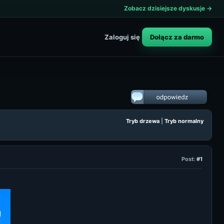
Zobacz dzisiejsze dyskusje →
Dołącz za darmo
Zaloguj się
Tryb drzewa
|
Tryb normalny
Post:
#1