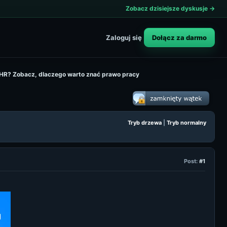
Zobacz dzisiejsze dyskusje →
Dołącz za darmo
Zaloguj się
w HR? Zobacz, dlaczego warto znać prawo pracy
Tryb drzewa
|
Tryb normalny
Post:
#1