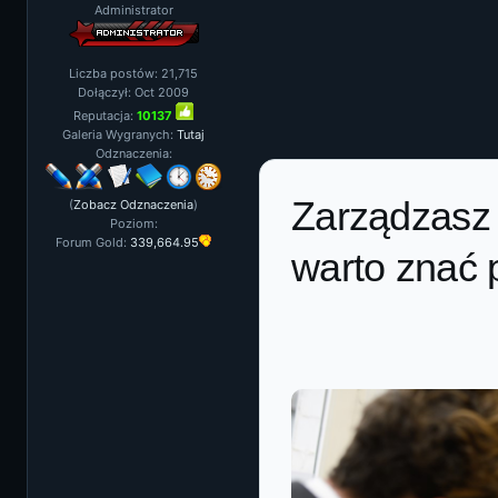
Administrator
Liczba postów: 21,715
Dołączył: Oct 2009
Reputacja:
10137
Galeria Wygranych:
Tutaj
Odznaczenia:
Zarządzasz 
(
Zobacz Odznaczenia
)
Poziom:
Forum Gold:
339,664.95
warto znać 