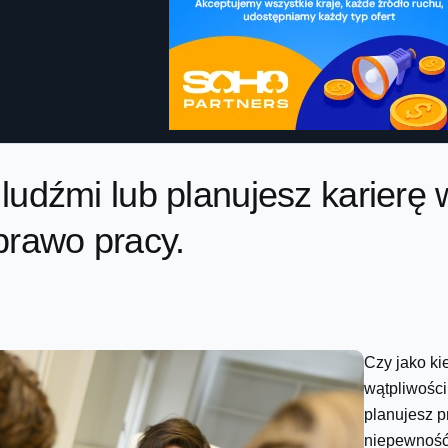
ludźmi lub planujesz karierę
prawo pracy.
Czy jako ki
wątpliwośc
planujesz p
niepewność