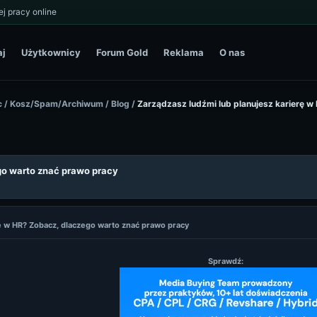
j pracy online
aj
Użytkownicy
Forum Gold
Reklama
O nas
c
/
Kosz/Spam/Archiwum
/
Blog
/
Zarządzasz ludźmi lub planujesz karierę 
go warto znać prawo pracy
rę w HR? Zobacz, dlaczego warto znać prawo pracy
Sprawdź: