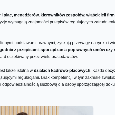
r i płac, menedżerów, kierowników zespołów, właścicieli fi
yzje wymagają znajomości przepisów regulujących zatrudnienie,
olidnymi podstawami prawnymi, zyskują przewagę na rynku i w
 zgodnie z przepisami, sporządzania poprawnych umów czy
ndard oczekiwany przez wielu pracodawców.
st także istotna w
działach kadrowo-płacowych
. Każda decyz
zującymi regulacjami. Brak kompetencji w tym zakresie zwięks
 i odpowiedzialnością służbową dla osoby sporządzającej doku