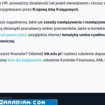
ze HR, prowadzisz działalność lub jesteś menedżerem i chcesz
przygotowane przez
Krajową Izbę Księgowych
.
ze zagadnienia, takie jak
zasady nawiązywania i rozwiązywa
ją obowiązki pracodawcy wobec pracowników, także w kontekści
urs prawo pracy
uwzględnia również
tematykę umów cywilno
owniczej
.
bszarze finansów? Odwiedź
kik.edu.pl
i wybierz szkolenie dop
ksowy
kurs dla księgowych
, szkolenie Kontroler Finansowy, AML 