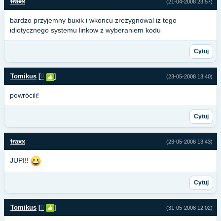
traxx
(21-04-2008 23:57)
bardzo przyjemny buxik i wkoncu zrezygnowal iz tego
idiotycznego systemu linkow z wyberaniem kodu
Cytuj
Tomikus
[
0
]
(23-05-2008 13:40)
powrócili!
Cytuj
traxx
(23-05-2008 13:43)
JUPI!!
Cytuj
Tomikus
[
0
]
(31-05-2008 12:02)