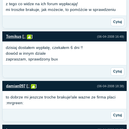
z tego co widze na ich forum wypłacają!
mi troszke brakuje, jak możecie, to pomóżcie w sprawdzeniu
Cytuj
Tomikus
[
0
]
(06-04-2008 16:49)
dzisiaj dostałem wypłatę, czekałem 6 dni !!
dowód w innym dziale
zapraszam, sprawdzony bux
Cytuj
damian097
[
0
]
(06-04-2008 18:38)
to dobrze mi jeszcze troche brakuje!ale wazne ze firma placi
:mrgreen:
Cytuj