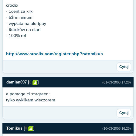
croclix
- 1cent za klik
- 5$ minimum
- wypłata na alertpay
- 9clicków na start
- 100% ref
http://www.croclix.com/register.php?r=tomikus
Cytuj
damian097
[
0
]
(01-03-2008 17:26)
a pomoge ci :mrgreen:
tylko wyklikam wieczorem
Cytuj
Tomikus
[
0
]
(10-03-2008 16:25)