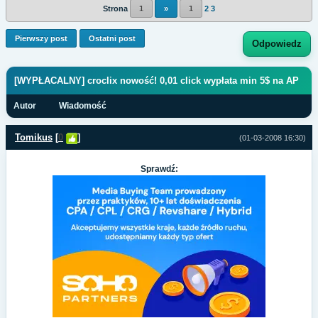
Strona
1
»
1
2
3
Pierwszy post
Ostatni post
Odpowiedz
[WYPŁACALNY] croclix nowość! 0,01 click wypłata min 5$ na AP
Autor
Wiadomość
Tomikus
[
0
]
(01-03-2008 16:30)
Sprawdź: