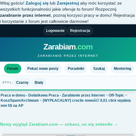
Witaj gościu!
Zaloguj się
lub
Zarejestruj
aby móc korzystać ze
wszystkich funkcjonalności jakie oferuje to forum! Rozpocznij
zarabianie przez internet
, poznaj korzysci pracy w domu! Rejestracja
i korzystanie z forum jest całkowicie darmowe!
Logowanie
Rejestracja
Zarabiam
.com
ZARABIANIE PRZEZ INTERNET
Forum
Pokaż nowe posty
Poradniki
Szukaj
Mentoring
Czarny
Biały
STYL:
Praca w domu - Dodatkowa Praca - Zarabianie przez Internet
>
Off-Topic
>
Kosz/Spam/Archiwum
>
[WYPŁACALNY] croclix nowość! 0,01 click wypłata
min 5$ na AP
Nowy wygląd Zarabiam.com — zobacz, co się zmieniło →