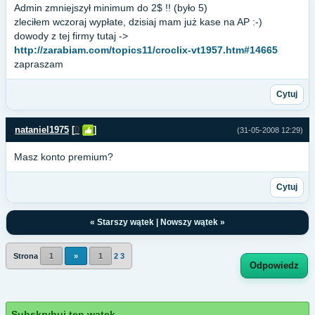
Admin zmniejszył minimum do 2$ !! (było 5)
zleciłem wczoraj wypłate, dzisiaj mam już kase na AP :-)
dowody z tej firmy tutaj ->
http://zarabiam.com/topics11/croclix-vt1957.htm#14665
zapraszam
Cytuj
nataniel1975
[
0
]
(31-05-2008 12:29)
Masz konto premium?
Cytuj
«
Starszy wątek
|
Nowszy wątek
»
Strona
1
»
1
2
3
Odpowiedz
Subskrybuj ten wątek