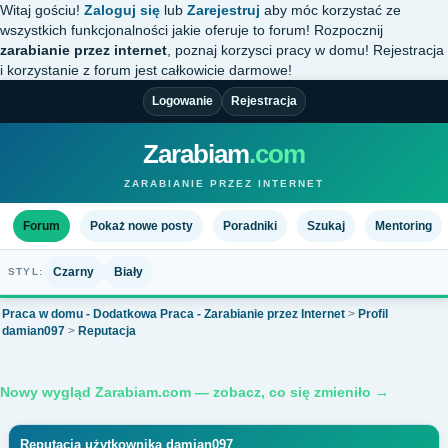
Witaj gościu!
Zaloguj się
lub
Zarejestruj
aby móc korzystać ze
wszystkich funkcjonalności jakie oferuje to forum! Rozpocznij
zarabianie przez internet
, poznaj korzysci pracy w domu! Rejestracja
i korzystanie z forum jest całkowicie darmowe!
Logowanie
Rejestracja
Zarabiam
.com
ZARABIANIE PRZEZ INTERNET
Forum
Pokaż nowe posty
Poradniki
Szukaj
Mentoring
Czarny
Biały
STYL:
Praca w domu - Dodatkowa Praca - Zarabianie przez Internet
>
Profil
damian097
>
Reputacja
Nowy wygląd Zarabiam.com — zobacz, co się zmieniło →
Reputacja użytkownika damian097