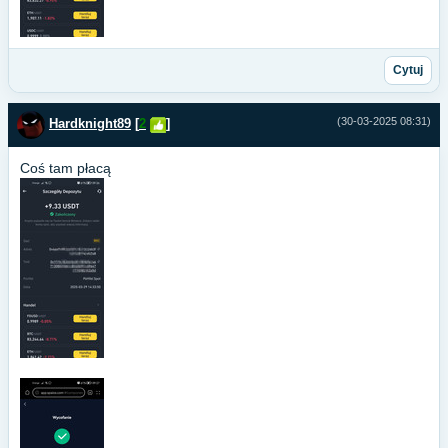
Cytuj
(30-03-2025 08:31)
Hardknight89
[
2
]
Coś tam płacą