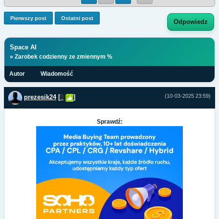
Pierwszy post
Ostatni post
Odpowiedz
Space AI
» Zarobek codzienny ze zmiennym %
Autor
Wiadomość
(10-03-2025 23:59)
prezesik24
[
0
]
Sprawdź: