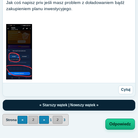
Jak coś napisz priv jeśli masz problem z doładowaniem bądź
zakupieniem planu inwestycyjego.
Cytuj
«
Starszy wątek
|
Nowszy wątek
»
Strona
«
2
»
1
2
3
Odpowiedz