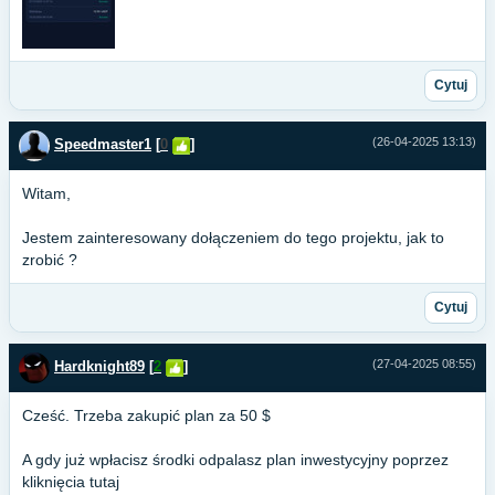
Cytuj
(26-04-2025 13:13)
Speedmaster1
[
0
]
Witam,
Jestem zainteresowany dołączeniem do tego projektu, jak to
zrobić ?
Cytuj
(27-04-2025 08:55)
Hardknight89
[
2
]
Cześć. Trzeba zakupić plan za 50 $
A gdy już wpłacisz środki odpalasz plan inwestycyjny poprzez
kliknięcia tutaj