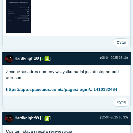
Cytuj
(08-04-2025 16:10)
Hardknight89
[
2
]
Zmienił się adres domeny wszystko nadal jest dostępne pod
adresem
https://app.spaceaius.com/#/pages/login/...1410182464
Cytuj
(12-04-2025 10:33)
Hardknight89
[
2
]
Coś tam płacą i reszta reinwestycja