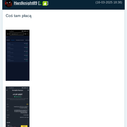
(16-03-2025 18:38)
Hardknight89
[
2
]
Coś tam płacą