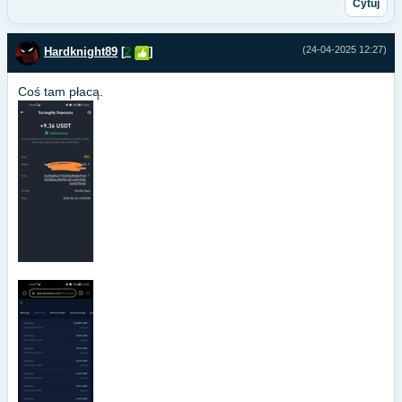
Cytuj
(24-04-2025 12:27)
Hardknight89
[
2
]
Coś tam płacą.