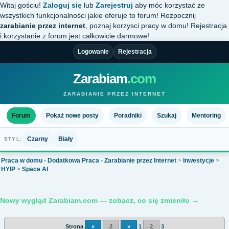
Witaj gościu!
Zaloguj się
lub
Zarejestruj
aby móc korzystać ze
wszystkich funkcjonalności jakie oferuje to forum! Rozpocznij
zarabianie przez internet
, poznaj korzysci pracy w domu! Rejestracja
i korzystanie z forum jest całkowicie darmowe!
Logowanie
Rejestracja
Zarabiam
.com
ZARABIANIE PRZEZ INTERNET
Forum
Pokaż nowe posty
Poradniki
Szukaj
Mentoring
Czarny
Biały
STYL:
Praca w domu - Dodatkowa Praca - Zarabianie przez Internet
>
Inwestycje
>
HYIP
>
Space AI
Nowy wygląd Zarabiam.com — zobacz, co się zmieniło →
Strona
«
2
»
1
2
3