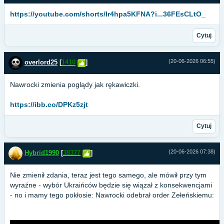
https://youtube.com/shorts/Ir4hpa5KFNA?i...36FEsCLtO_
Cytuj
(20-06-2026 06:55)
overlord25
[
1410
]
Nawrocki zmienia poglądy jak rękawiczki.
https://ibb.co/DPKz5zjt
Cytuj
(20-06-2026 07:38)
Hybrid1990
[
38377
]
Nie zmienił zdania, teraz jest tego samego, ale mówił przy tym
wyraźne - wybór Ukraińców będzie się wiązał z konsekwencjami
- no i mamy tego pokłosie: Nawrocki odebrał order Zełeńskiemu: