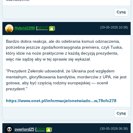
Cytuj
(29-05-2026 10:38)
Hybrid1990
[
38377
]
Bardzo dobra reakcja, ale do odebrania komuś odznaczenia,
potrzebna jeszcze zgoda/kontrasygnata premiera, czyli Tuska,
który idzie na noże praktycznie z każdą decyzją prezydenta,
więc nie sądzę aby w tej sprawie się wykazał.
"Prezydent Zełenski udowodnił, że Ukraina pod względem
mentalnym, gloryfikowania bandytów, morderców z UPA, nie jest
gotowa, aby być częścią rodziny europejskiej — ocenił
prezydent."
https://www.onet.pl/informacje/onetwiado...w,79cfc278
Cytuj
(30-05-2026 06:38)
overlord25
[
1410
]