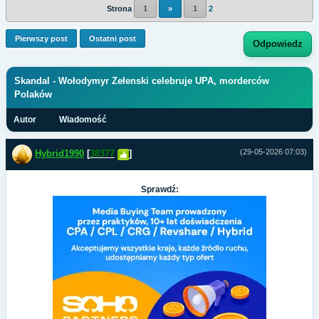
Strona
1
»
1
2
Pierwszy post
Ostatni post
Odpowiedz
Skandal - Wołodymyr Zełenski celebruje UPA, morderców
Polaków
Autor
Wiadomość
(29-05-2026 07:03)
Hybrid1990
[
38377
]
Sprawdź: