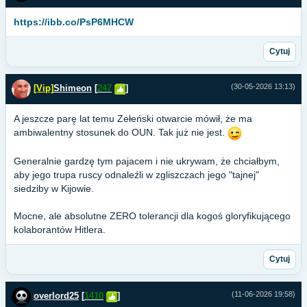
https://ibb.co/PsP6MHCW
Cytuj
(30-05-2026 13:13)
[Vip]
Shimeon
[
247
]
A jeszcze parę lat temu Zełeński otwarcie mówił, że ma
ambiwalentny stosunek do OUN. Tak już nie jest.
Generalnie gardzę tym pajacem i nie ukrywam, że chciałbym,
aby jego trupa ruscy odnaleźli w zgliszczach jego "tajnej"
siedziby w Kijowie.
Mocne, ale absolutne ZERO tolerancji dla kogoś gloryfikującego
kolaborantów Hitlera.
Cytuj
(11-06-2026 19:58)
overlord25
[
1410
]