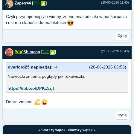
(20-06-2026 11:45)
Zaperr44
[
358
]
Czyli przynajmniej tyle wiemy, że nie miał udziału w podkarpaciu
i nie ma słabości do małoletnich
Cytuj
(21-06-2026 10:43)
[Vip]
Shimeon
[
247
]
overlord25 napisał(a):
(20-06-2026 06:55)
Nawrocki zmienia poglądy jak rękawiczki.
https://ibb.co/DPKz5zjt
Dobra zmiana
Cytuj
«
Starszy wątek
|
Nowszy wątek
»