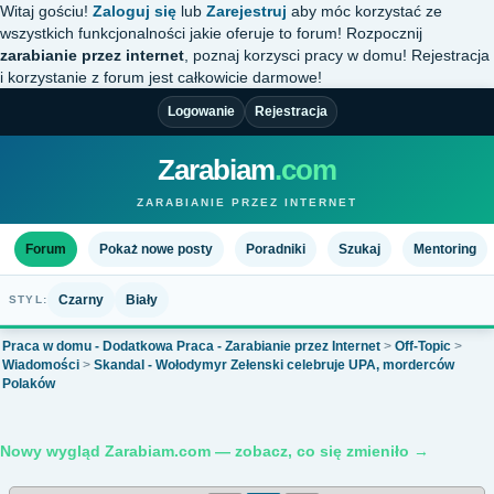
Witaj gościu!
Zaloguj się
lub
Zarejestruj
aby móc korzystać ze
wszystkich funkcjonalności jakie oferuje to forum! Rozpocznij
zarabianie przez internet
, poznaj korzysci pracy w domu! Rejestracja
i korzystanie z forum jest całkowicie darmowe!
Logowanie
Rejestracja
Zarabiam
.com
ZARABIANIE PRZEZ INTERNET
Forum
Pokaż nowe posty
Poradniki
Szukaj
Mentoring
Czarny
Biały
STYL:
Praca w domu - Dodatkowa Praca - Zarabianie przez Internet
>
Off-Topic
>
Wiadomości
>
Skandal - Wołodymyr Zełenski celebruje UPA, morderców
Polaków
Nowy wygląd Zarabiam.com — zobacz, co się zmieniło →