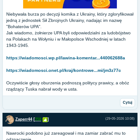
Niebywała burza po decyzji komika z Ukrainy, który zgloryfikował
jedną z jednostek Sił Zbrojnych Ukrainy, nadając im nazwę
"Bohaterów UPA".
Jak wiadomo, żołnierze UPA byli odpowiedzialni za ludobójstwo
na Polakach na Wołyniu i w Małopolsce Wschodniej w latach
1943-1945.
https://wiadomosci.wp.pl/lawina-komentar...440062688a
https://wiadomosci.onet.pl/kraj/kontrowe...mi/jm3z77c
Oczywiście głosy oburzenia podnoszą politycy prawicy, a obóz
rządzący Tuska nabrał wody w usta.
Cytuj
(29-05-2026 10:08)
Zaperr44
[
358
]
Nawrocki podobno już zareagował i ma zamiar zabrać mu to
odznaczenie