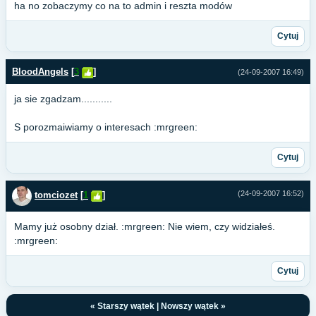
ha no zobaczymy co na to admin i reszta modów
Cytuj
BloodAngels
[
3
]
(24-09-2007 16:49)
ja sie zgadzam...........
S porozmaiwiamy o interesach :mrgreen:
Cytuj
(24-09-2007 16:52)
tomciozet
[
1
]
Mamy już osobny dział. :mrgreen: Nie wiem, czy widziałeś.
:mrgreen:
Cytuj
«
Starszy wątek
|
Nowszy wątek
»