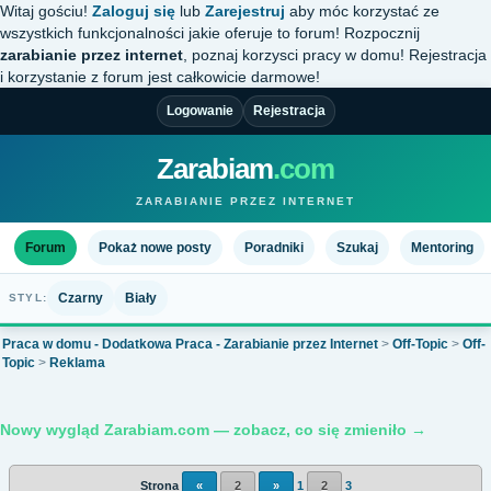
Witaj gościu!
Zaloguj się
lub
Zarejestruj
aby móc korzystać ze
wszystkich funkcjonalności jakie oferuje to forum! Rozpocznij
zarabianie przez internet
, poznaj korzysci pracy w domu! Rejestracja
i korzystanie z forum jest całkowicie darmowe!
Logowanie
Rejestracja
Zarabiam
.com
ZARABIANIE PRZEZ INTERNET
Forum
Pokaż nowe posty
Poradniki
Szukaj
Mentoring
Czarny
Biały
STYL:
Praca w domu - Dodatkowa Praca - Zarabianie przez Internet
>
Off-Topic
>
Off-
Topic
>
Reklama
Nowy wygląd Zarabiam.com — zobacz, co się zmieniło →
Strona
«
2
»
1
2
3