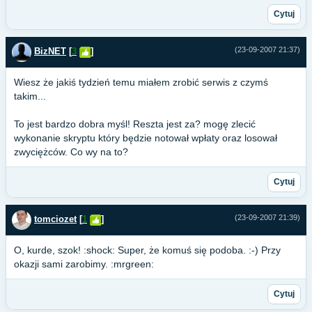
Cytuj
(23-09-2007 21:37)
BizNET
[
3
]
Wiesz że jakiś tydzień temu miałem zrobić serwis z czymś
takim...
To jest bardzo dobra myśl! Reszta jest za? mogę zlecić
wykonanie skryptu który będzie notował wpłaty oraz losował
zwyciężców. Co wy na to?
Cytuj
(23-09-2007 21:39)
tomciozet
[
1
]
O, kurde, szok! :shock: Super, że komuś się podoba. :-) Przy
okazji sami zarobimy. :mrgreen:
Cytuj