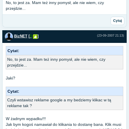
No, to jest za. Mam też inny pomysł, ale nie wiem, czy
przejdzie...
Cytuj
(23-09-2007 21:13)
BizNET
[
3
]
Cytat:
No, to jest za. Mam też inny pomysł, ale nie wiem, czy
przejdzie...
Jaki?
Cytat:
Czyli wstawisz reklame google a my bedziemy klikac w tą
reklame tak ?
W żadnym wypadku!!!
Jak bym kogoś namawiał do klikania to dostanę bana. Klik musi