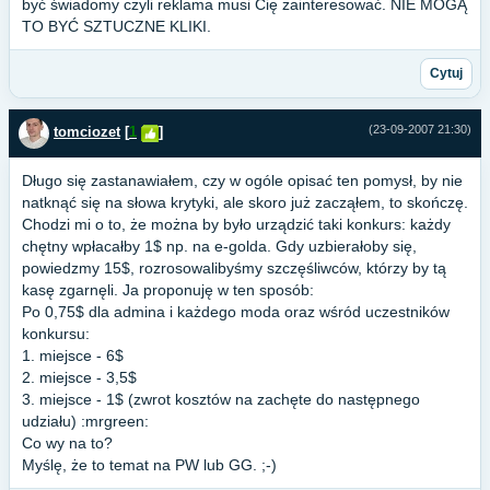
być świadomy czyli reklama musi Cię zainteresować. NIE MOGĄ
TO BYĆ SZTUCZNE KLIKI.
Cytuj
(23-09-2007 21:30)
tomciozet
[
1
]
Długo się zastanawiałem, czy w ogóle opisać ten pomysł, by nie
natknąć się na słowa krytyki, ale skoro już zacząłem, to skończę.
Chodzi mi o to, że można by było urządzić taki konkurs: każdy
chętny wpłacałby 1$ np. na e-golda. Gdy uzbierałoby się,
powiedzmy 15$, rozrosowalibyśmy szczęśliwców, którzy by tą
kasę zgarnęli. Ja proponuję w ten sposób:
Po 0,75$ dla admina i każdego moda oraz wśród uczestników
konkursu:
1. miejsce - 6$
2. miejsce - 3,5$
3. miejsce - 1$ (zwrot kosztów na zachęte do następnego
udziału) :mrgreen:
Co wy na to?
Myślę, że to temat na PW lub GG. ;-)