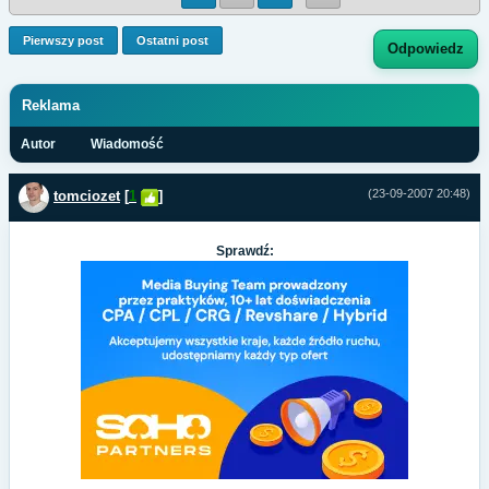
Pierwszy post
Ostatni post
Odpowiedz
Reklama
Autor
Wiadomość
(23-09-2007 20:48)
tomciozet
[
1
]
Sprawdź: