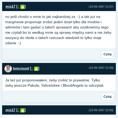
mjs17
[
2
]
(23-09-2007 21:57)
no jeśli chodzi o mnie to jak najbardziej za :-) a tak już na
marginesie proponuje zrobić jeden dział tylko dla modów i
adminów i tam gadać o takich sprawach aby użytkownicy tego
nie czytali bo to według mnie są sprawy między nami a nie żeby
wszyscy do okoła o takich rzeczach wiedzieli to tylko moje
zdanie :-)
Cytuj
(23-09-2007 21:59)
tomciozet
[
1
]
Ja też już proponowałem, żeby zrobić to prywatnie. Tylko
żeby jeszcze Pakula, Yahretzkee i BloodAngels to odczytali.
Cytuj
mjs17
[
2
]
(23-09-2007 22:00)